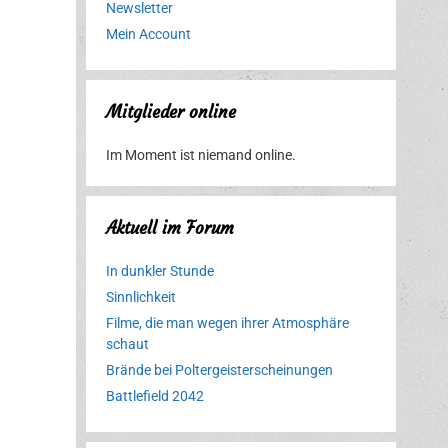
Newsletter
Mein Account
Mitglieder online
Im Moment ist niemand online.
Aktuell im Forum
In dunkler Stunde
Sinnlichkeit
Filme, die man wegen ihrer Atmosphäre
schaut
Brände bei Poltergeisterscheinungen
Battlefield 2042
Erlebnispark
Verbotene