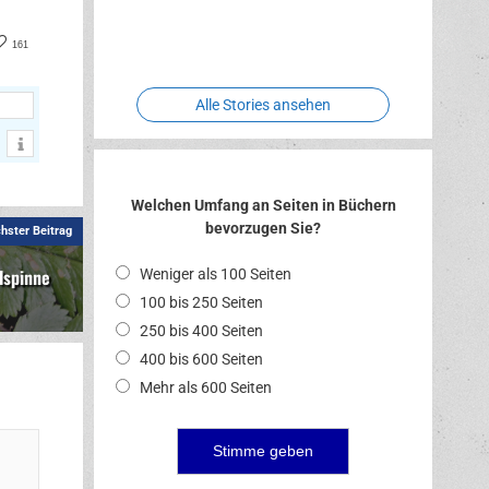
Two crude
Meereswelt
Leidenschaft
Hexenliebe
ones
book
nterest
161
Alle Stories ansehen
Welchen Umfang an Seiten in Büchern
bevorzugen Sie?
hster Beitrag
lspinne
Weniger als 100 Seiten
100 bis 250 Seiten
250 bis 400 Seiten
400 bis 600 Seiten
Mehr als 600 Seiten