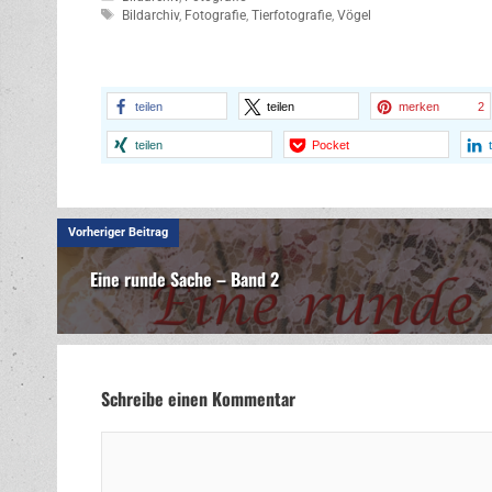
Schlagwörter
Bildarchiv
,
Fotografie
,
Tierfotografie
,
Vögel
teilen
teilen
merken
2
teilen
Pocket
Vorheriger Beitrag
Eine runde Sache – Band 2
Schreibe einen Kommentar
Kommentar