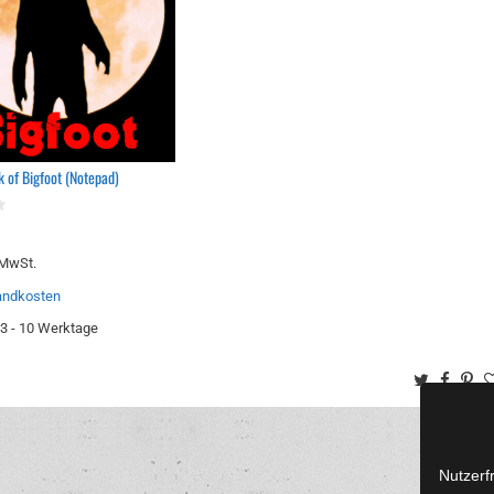
k of Bigfoot (Notepad)
 MwSt.
andkosten
3 - 10 Werktage
Twitter
Face
Pi
Nutzerf