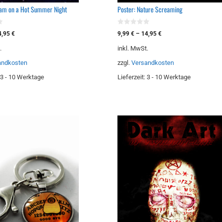
eam on a Hot Summer Night
Poster: Nature Screaming
0
4,95
€
9,99
€
–
14,95
€
v
o
.
inkl. MwSt.
n
5
andkosten
zzgl.
Versandkosten
3 - 10 Werktage
Lieferzeit:
3 - 10 Werktage