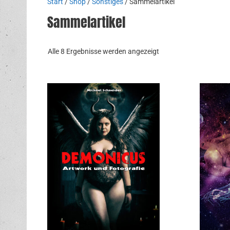
Start
/
Shop
/
Sonstiges
/ Sammelartikel
Sammelartikel
Nach
Alle 8 Ergebnisse werden angezeigt
Aktualität
sortiert