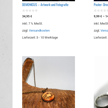
DEMONICUS – Artwork und Fotografie
Poster: Dr
0
0
34,95
€
9,99
€
–
1
v
v
o
o
inkl. 7 % MwSt.
inkl. MwSt
n
n
5
5
zzgl.
Versandkosten
zzgl.
Vers
Lieferzeit:
3 - 10 Werktage
Lieferzeit: