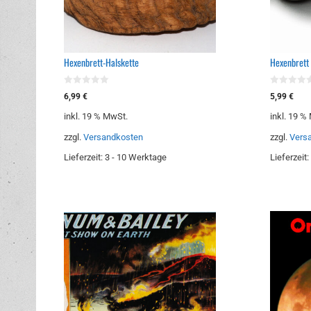
Hexenbrett-Halskette
Hexenbrett
0
0
6,99
€
5,99
€
v
v
o
o
inkl. 19 % MwSt.
inkl. 19 %
n
n
5
5
zzgl.
Versandkosten
zzgl.
Vers
Lieferzeit:
3 - 10 Werktage
Lieferzeit: