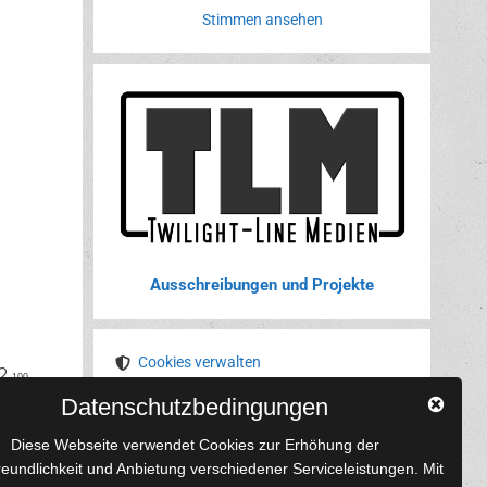
Stimmen ansehen
Ausschreibungen und Projekte
Cookies verwalten
book
nterest
100
Datenschutzbedingungen
YouTube
Tumblr
Pinterest
Instagram
X
RSS-Feed
Diese Webseite verwendet Cookies zur Erhöhung der
reundlichkeit und Anbietung verschiedener Serviceleistungen. Mit