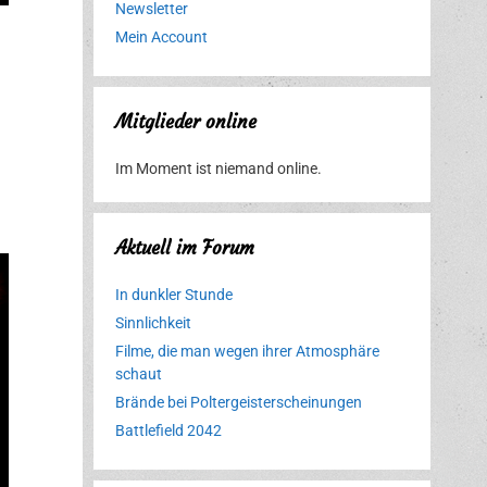
Newsletter
Mein Account
Mitglieder online
Im Moment ist niemand online.
Aktuell im Forum
In dunkler Stunde
Sinnlichkeit
Filme, die man wegen ihrer Atmosphäre
schaut
Brände bei Poltergeisterscheinungen
Battlefield 2042
Erlebnispark
Verbotene