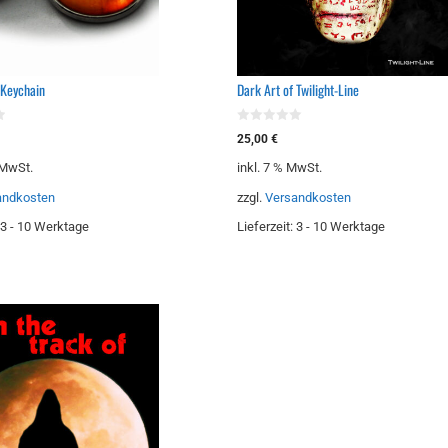
 Keychain
Dark Art of Twilight-Line
0
25,00
€
v
o
 MwSt.
inkl. 7 % MwSt.
n
5
andkosten
zzgl.
Versandkosten
3 - 10 Werktage
Lieferzeit:
3 - 10 Werktage