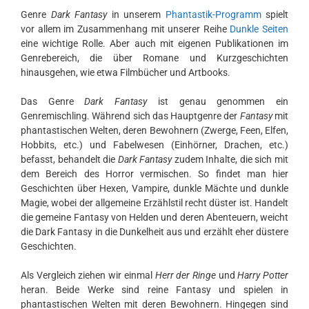
Genre
Dark Fantasy
in unserem
Phantastik-Programm
spielt
vor allem im Zusammenhang mit unserer Reihe
Dunkle Seiten
eine wichtige Rolle. Aber auch mit eigenen Publikationen im
Genrebereich, die über Romane und Kurzgeschichten
hinausgehen, wie etwa Filmbücher und Artbooks.
Das Genre
Dark Fantasy
ist genau genommen ein
Genremischling. Während sich das Hauptgenre der
Fantasy
mit
phantastischen Welten, deren Bewohnern (Zwerge, Feen, Elfen,
Hobbits, etc.) und Fabelwesen (Einhörner, Drachen, etc.)
befasst, behandelt die
Dark Fantasy
zudem Inhalte, die sich mit
dem Bereich des Horror vermischen. So findet man hier
Geschichten über Hexen, Vampire, dunkle Mächte und dunkle
Magie, wobei der allgemeine Erzählstil recht düster ist. Handelt
die gemeine Fantasy von Helden und deren Abenteuern, weicht
die Dark Fantasy in die Dunkelheit aus und erzählt eher düstere
Geschichten.
Als Vergleich ziehen wir einmal
Herr der Ringe
und
Harry Potter
heran. Beide Werke sind reine Fantasy und spielen in
phantastischen Welten mit deren Bewohnern. Hingegen sind