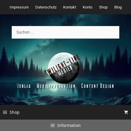
Zum
Impressum
Datenschutz
Kontakt
Konto
Shop
Blog
Inhalt
springen
Suchen
nach:
Shop
Information