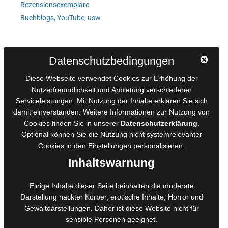
Rezensionsexemplare
Buchblogs, YouTube, usw.
Autorinnen und Autoren
Datenschutzbedingungen
AGB für Medienprojekte
Diese Webseite verwendet Cookies zur Erhöhung der
Online-Artikel
Nutzerfreundlichkeit und Anbietung verschiedener
Manuskripte einreichen
Serviceleistungen. Mit Nutzung der Inhalte erklären Sie sich
damit einverstanden. Weitere Informationen zur Nutzung von
Ausschreibungen
Cookies finden Sie in unserer
Datenschutzerklärung
.
Belegexemplare
Optional können Sie die Nutzung nicht systemrelevanter
Eigenbedarfsexemplare
Cookies in den
Einstellungen
personalisieren.
Inhaltswarnung
Content-Design
Einige Inhalte dieser Seite beinhalten die moderate
Foto- und Bildbearbeitung
Darstellung nackter Körper, erotische Inhalte, Horror und
Gewaltdarstellungen. Daher ist diese Website nicht für
Fotorestauration
sensible Personen geeignet.
Creative Artwork