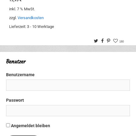
15,95
€
v
o
inkl. 7 % MwSt.
n
5
zzgl.
Versandkosten
Lieferzeit:
3 - 10 Werktage
Twitter
Facebook
Pinterest
180
Benutzer
Benutzername
Passwort
Angemeldet bleiben