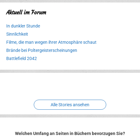
Aktuell im Forum
In dunkler Stunde
Sinnlichkeit
Filme, die man wegen ihrer Atmosphäre schaut
Brände bei Poltergeisterscheinungen
Battlefield 2042
Erlebnispark
Verbotene
Meereswelt
Leidenschaft
Hexenliebe
Two crude ones
Alle Stories ansehen
Welchen Umfang an Seiten in Büchern bevorzugen Sie?