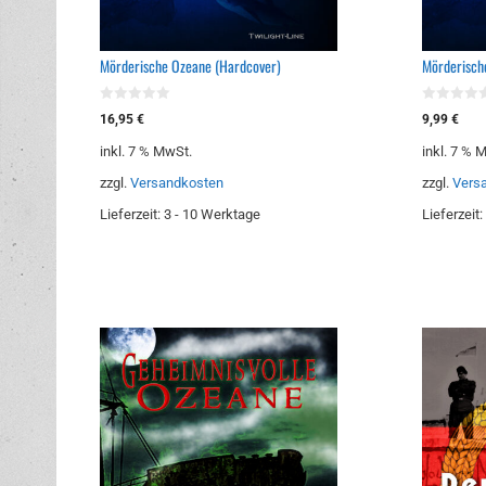
Mörderische Ozeane (Hardcover)
Mörderisch
0
0
16,95
€
9,99
€
v
v
o
o
inkl. 7 % MwSt.
inkl. 7 % 
n
n
5
5
zzgl.
Versandkosten
zzgl.
Vers
Lieferzeit:
3 - 10 Werktage
Lieferzeit: