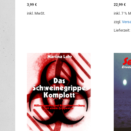
0
0
3,99
€
22,99
€
v
v
o
o
inkl. MwSt.
inkl. 7 % 
n
n
5
5
zzgl.
Vers
Lieferzeit: