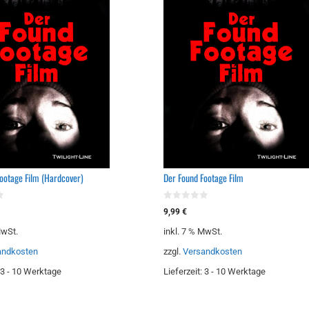
ootage Film (Hardcover)
Der Found Footage Film
0
9,99
€
v
o
MwSt.
inkl. 7 % MwSt.
n
5
andkosten
zzgl.
Versandkosten
3 - 10 Werktage
Lieferzeit:
3 - 10 Werktage