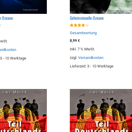
e Ozeane
Geheimnisvolle Ozeane
4.00
Gesamtwertung
von 5
8,99
€
MwSt.
inkl. 7 % MwSt.
andkosten
zzgl.
Versandkosten
3 - 10 Werktage
Lieferzeit:
3 - 10 Werktage