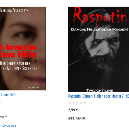
 keine Hilfe
Rasputin: Dämon, Heiler oder Magier? (e
0
2,99
€
v
o
MwSt.
inkl. MwSt.
n
5
andkosten