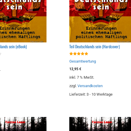
hlands sein (eBook)
Teil Deutschlands sein (Hardcover)
5.00
Gesamtwertung
von 5
12,95
€
.
inkl. 7 % MwSt.
zzgl.
Versandkosten
Lieferzeit:
3 - 10 Werktage