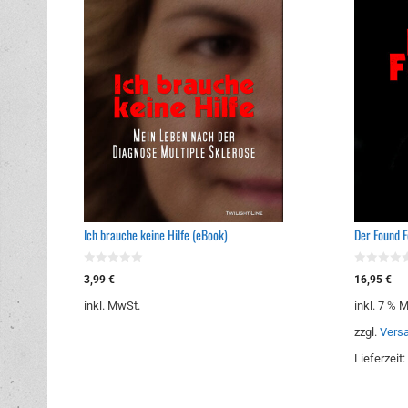
Ich brauche keine Hilfe (eBook)
Der Found F
0
0
3,99
€
16,95
€
v
v
o
o
inkl. MwSt.
inkl. 7 % 
n
n
5
5
zzgl.
Vers
Lieferzeit: