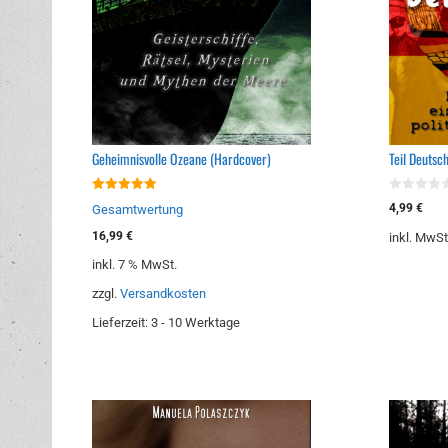
Geheimnisvolle Ozeane (Hardcover)
Teil Deutsc
5.00
0
4,99
€
Gesamtwertung
von 5
v
o
16,99
€
inkl. MwSt
n
5
inkl. 7 % MwSt.
zzgl.
Versandkosten
Lieferzeit:
3 - 10 Werktage