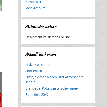
Newsletter
Mein Account
Mitglieder online
Im Moment ist niemand online.
Aktuell im Forum
In dunkler Stunde
Sinnlichkeit
Filme, die man wegen ihrer Atmosphäre
schaut
Brände bei Poltergeisterscheinungen
Battlefield 2042
Erlebnispark
Verbotene