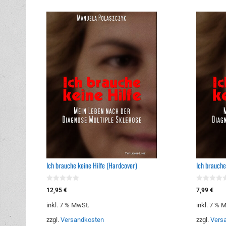
Ich brauche keine Hilfe (Hardcover)
Ich brauche
0
0
12,95
€
7,99
€
v
v
o
o
inkl. 7 % MwSt.
inkl. 7 % 
n
n
5
5
zzgl.
Versandkosten
zzgl.
Vers