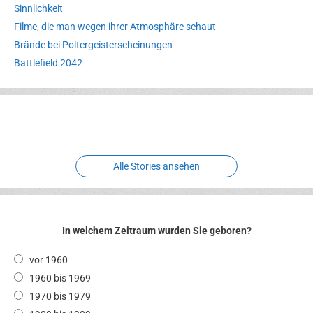
Sinnlichkeit
Filme, die man wegen ihrer Atmosphäre schaut
Brände bei Poltergeisterscheinungen
Battlefield 2042
Erlebnispark
Verbotene
Meereswelt
Leidenschaft
Hexenliebe
Two crude ones
Alle Stories ansehen
In welchem Zeitraum wurden Sie geboren?
vor 1960
1960 bis 1969
1970 bis 1979