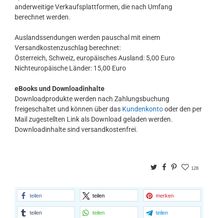
anderweitige Verkaufsplattformen, die nach Umfang
berechnet werden.
Auslandssendungen werden pauschal mit einem
Versandkostenzuschlag berechnet:
Österreich, Schweiz, europäisches Ausland: 5,00 Euro
Nichteuropäische Länder: 15,00 Euro
eBooks und Downloadinhalte
Downloadprodukte werden nach Zahlungsbuchung
freigeschaltet und können über das
Kundenkonto
oder den per
Mail zugestellten Link als Download geladen werden.
Downloadinhalte sind versandkostenfrei.
Twitter
Facebook
Pinterest
128
teilen
teilen
merken
teilen
teilen
teilen