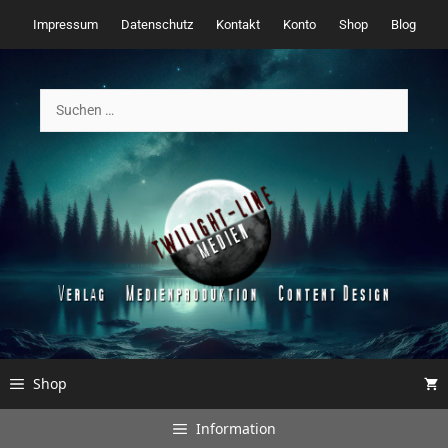
Zum
Impressum
Datenschutz
Kontakt
Konto
Shop
Blog
Inhalt
springen
Suchen
nach:
Shop
Information