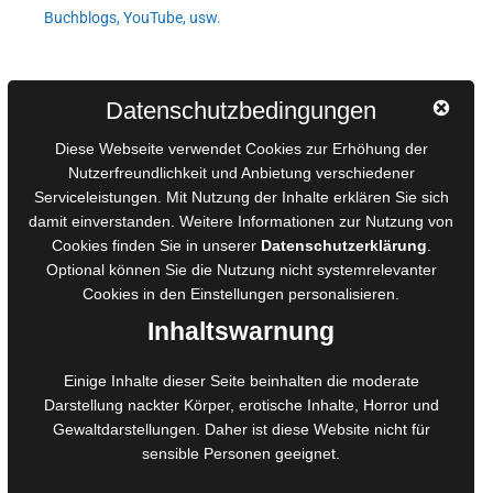
Buchblogs, YouTube, usw.
Autorinnen und Autoren
Datenschutzbedingungen
AGB für Medienprojekte
Diese Webseite verwendet Cookies zur Erhöhung der
Online-Artikel
Nutzerfreundlichkeit und Anbietung verschiedener
Serviceleistungen. Mit Nutzung der Inhalte erklären Sie sich
Manuskripte einreichen
damit einverstanden. Weitere Informationen zur Nutzung von
Ausschreibungen
Cookies finden Sie in unserer
Datenschutzerklärung
.
Belegexemplare
Optional können Sie die Nutzung nicht systemrelevanter
Eigenbedarfsexemplare
Cookies in den
Einstellungen
personalisieren.
Inhaltswarnung
Content-Design
Einige Inhalte dieser Seite beinhalten die moderate
Darstellung nackter Körper, erotische Inhalte, Horror und
Foto- und Bildbearbeitung
Gewaltdarstellungen. Daher ist diese Website nicht für
Fotorestauration
sensible Personen geeignet.
Creative Artwork
Fotobearbeitung