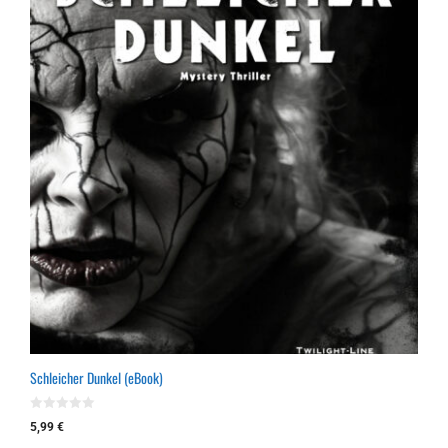
Schleicher Dunkel (eBook)
0
5,99
€
v
o