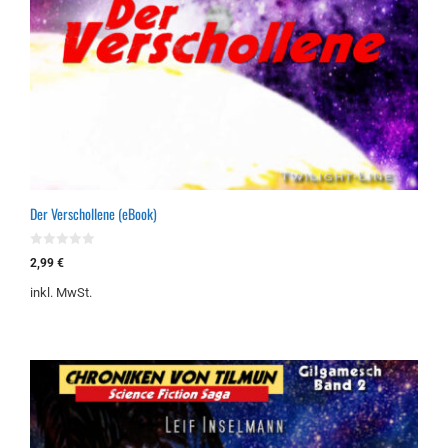
Der Verschollene (eBook)
0
2,99
€
v
o
inkl. MwSt.
n
5