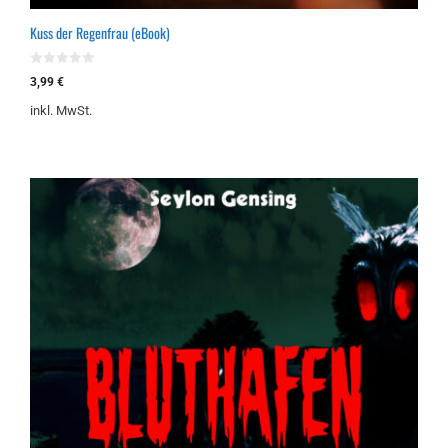
Kuss der Regenfrau (eBook)
0
3,99
€
v
o
inkl. MwSt.
n
5