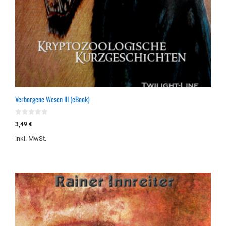
Verborgene Wesen III (eBook)
0
3,49
€
v
o
inkl. MwSt.
n
5