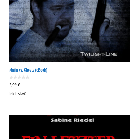
Mafia vs. Ghosts (eBook)
0
3,99
€
v
o
inkl. MwSt.
n
5