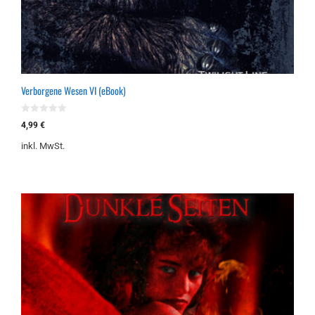
Verborgene Wesen VI (eBook)
0
4,99
€
v
o
inkl. MwSt.
n
5