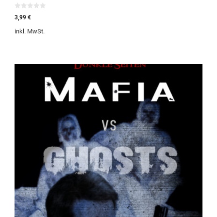
0
3,99
€
v
o
inkl. MwSt.
n
5