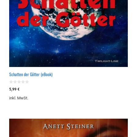
Schatten der Götter (eBook)
0
5,99
€
v
o
inkl. MwSt.
n
5