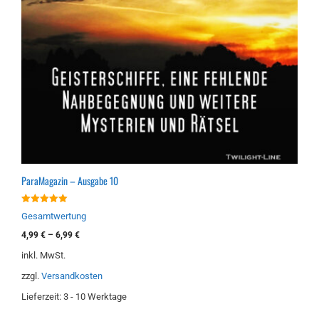
ParaMagazin – Ausgabe 10
5.00
Gesamtwertung
von 5
4,99
€
–
6,99
€
inkl. MwSt.
zzgl.
Versandkosten
Lieferzeit:
3 - 10 Werktage