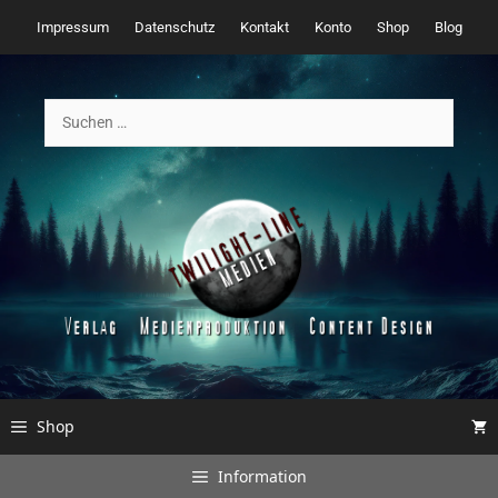
Zum
Impressum
Datenschutz
Kontakt
Konto
Shop
Blog
Inhalt
springen
Suchen
nach:
Shop
Information