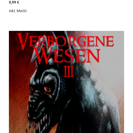
0
0,99
€
v
o
inkl. MwSt.
n
5