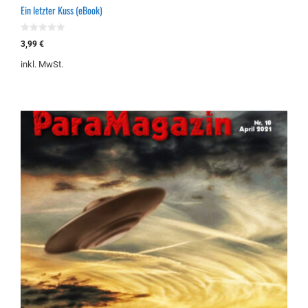
Ein letzter Kuss (eBook)
0
3,99
€
v
o
inkl. MwSt.
n
5