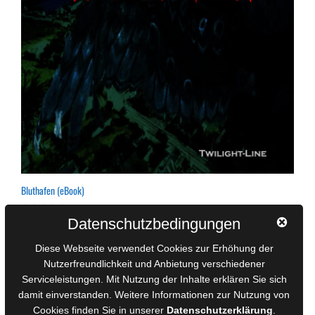
Bluthafen (eBook)
Datenschutzbedingungen
0
0,99
€
v
o
inkl. MwSt.
n
Diese Webseite verwendet Cookies zur Erhöhung der
5
Nutzerfreundlichkeit und Anbietung verschiedener
Serviceleistungen. Mit Nutzung der Inhalte erklären Sie sich
damit einverstanden. Weitere Informationen zur Nutzung von
Cookies finden Sie in unserer
Datenschutzerklärung
.