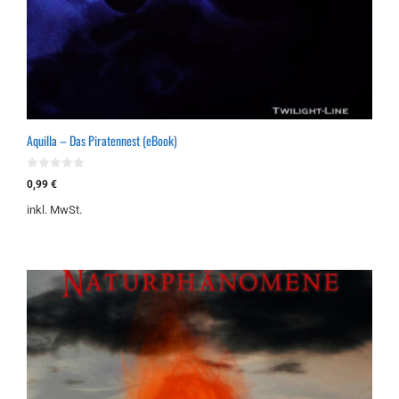
Aquilla – Das Piratennest (eBook)
0
0,99
€
v
o
inkl. MwSt.
n
5