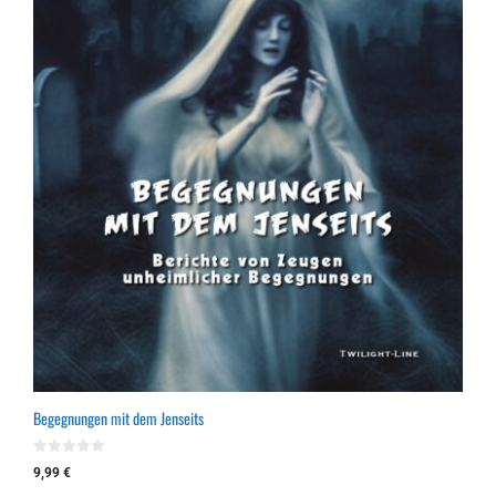
Begegnungen mit dem Jenseits
0
9,99
€
v
o