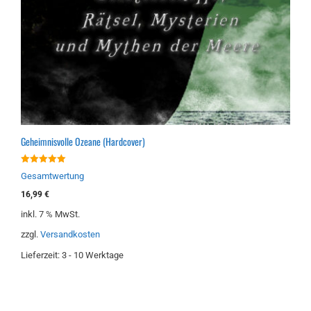
Geheimnisvolle Ozeane (Hardcover)
5.00
Gesamtwertung
von 5
16,99
€
inkl. 7 % MwSt.
zzgl.
Versandkosten
Lieferzeit:
3 - 10 Werktage