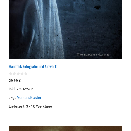
Haunted: Fotografie und Artwork
0
29,99
€
v
o
inkl. 7 % MwSt.
n
5
zzgl.
Versandkosten
Lieferzeit:
3 - 10 Werktage