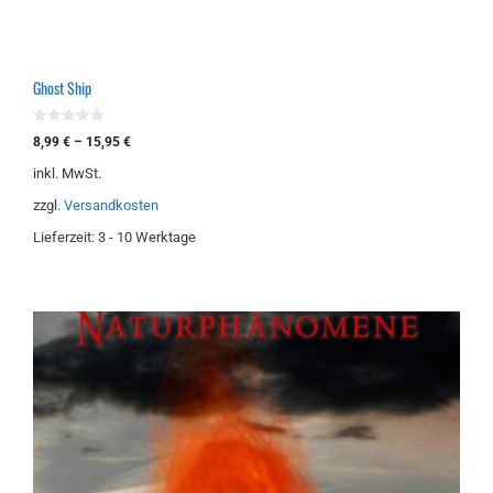
Ghost Ship
0
8,99
€
–
15,95
€
v
o
inkl. MwSt.
n
5
zzgl.
Versandkosten
Lieferzeit:
3 - 10 Werktage