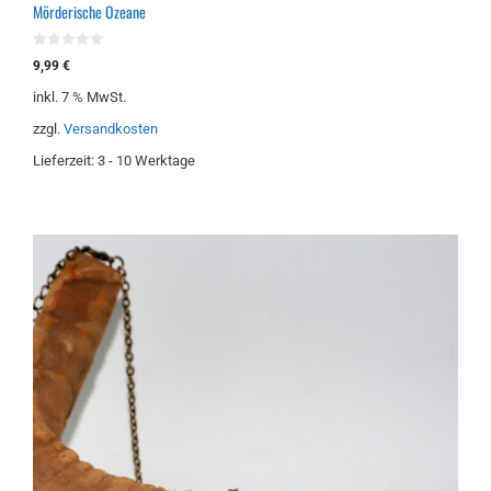
Mörderische Ozeane
0
9,99
€
v
o
inkl. 7 % MwSt.
n
5
zzgl.
Versandkosten
Lieferzeit:
3 - 10 Werktage