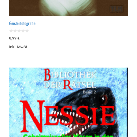
Geisterfotografie
0
0,99
€
v
o
inkl. MwSt.
n
5