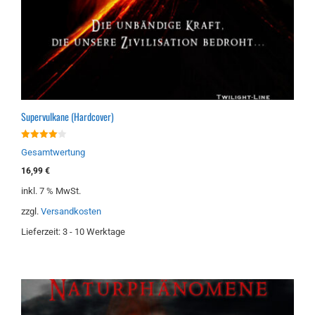
Supervulkane (Hardcover)
4.00
Gesamtwertung
von 5
16,99
€
inkl. 7 % MwSt.
zzgl.
Versandkosten
Lieferzeit:
3 - 10 Werktage