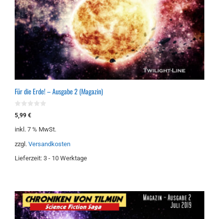
Für die Erde! – Ausgabe 2 (Magazin)
0
5,99
€
v
o
inkl. 7 % MwSt.
n
5
zzgl.
Versandkosten
Lieferzeit:
3 - 10 Werktage