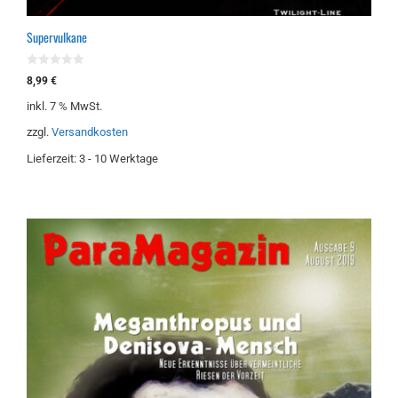
Supervulkane
0
8,99
€
v
o
inkl. 7 % MwSt.
n
5
zzgl.
Versandkosten
Lieferzeit:
3 - 10 Werktage