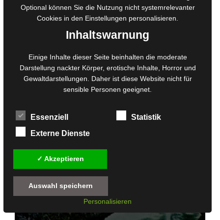
Optional können Sie die Nutzung nicht systemrelevanter
Für die Erde! – Ausgabe 2
Cookies in den
Einstellungen
personalisieren.
Inhaltswarnung
5.00
Gesamtwertung
von 5
0,00
€
Einige Inhalte dieser Seite beinhalten die moderate
Darstellung nackter Körper, erotische Inhalte, Horror und
inkl. MwSt.
Gewaltdarstellungen. Daher ist diese Website nicht für
sensible Personen geeignet.
Essenziell
Statistik
Externe Dienste
✓ Akzeptieren
Auswahl speichern
Personalisieren