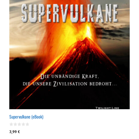
Supervulkane (eBook)
0
3,99
€
v
o