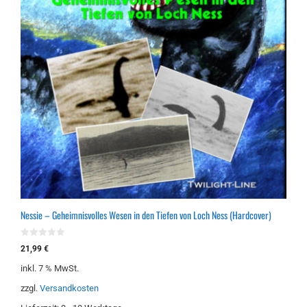
Nessie – Geheimnisvolles Wesen in den Tiefen von Loch Ness (Hardcover)
0
21,99
€
v
o
inkl. 7 % MwSt.
n
5
zzgl.
Versandkosten