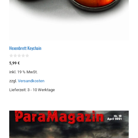
Hexenbrett Keychain
0
5,99
€
v
o
inkl. 19 % MwSt.
n
5
zzgl.
Versandkosten
Lieferzeit:
3 - 10 Werktage