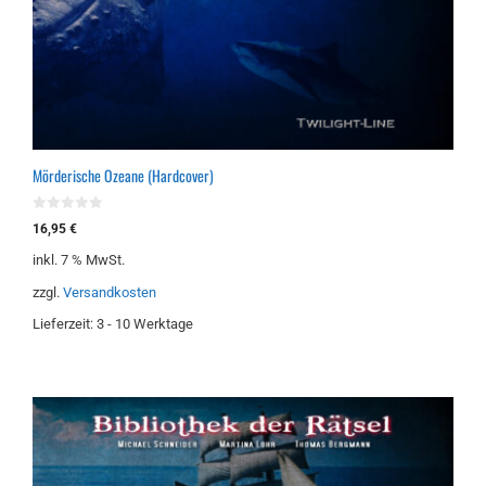
Mörderische Ozeane (Hardcover)
0
16,95
€
v
o
inkl. 7 % MwSt.
n
5
zzgl.
Versandkosten
Lieferzeit:
3 - 10 Werktage