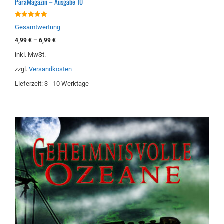
ParaMagazin – Ausgabe 10
5.00
Gesamtwertung
von 5
4,99
€
–
6,99
€
inkl. MwSt.
zzgl.
Versandkosten
Lieferzeit:
3 - 10 Werktage