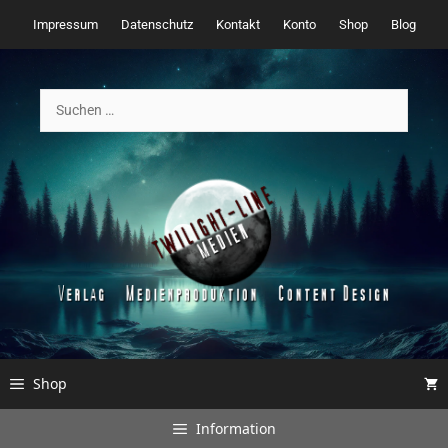
Zum
Impressum
Datenschutz
Kontakt
Konto
Shop
Blog
Inhalt
springen
Suchen
nach:
Shop
Information