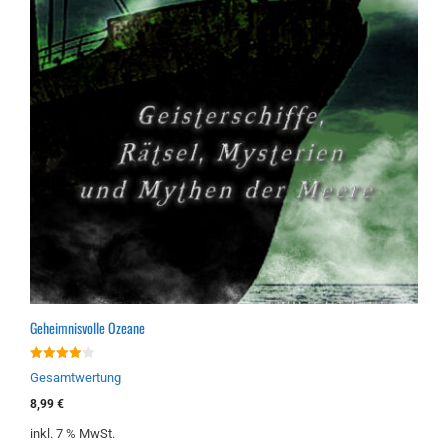
Geheimnisvolle Ozeane
4.00
Gesamtwertung
von 5
8,99
€
inkl. 7 % MwSt.