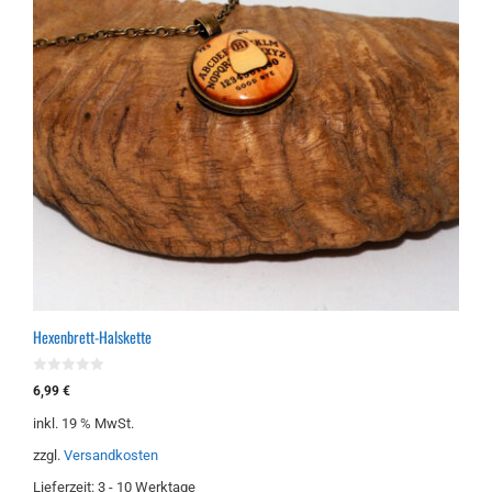
Hexenbrett-Halskette
0
6,99
€
v
o
inkl. 19 % MwSt.
n
5
zzgl.
Versandkosten
Lieferzeit:
3 - 10 Werktage