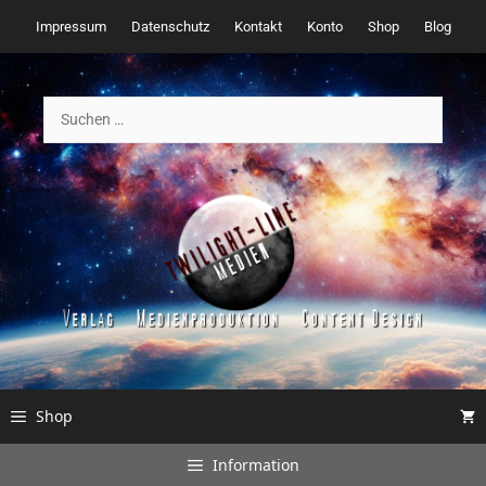
Zum
Impressum
Datenschutz
Kontakt
Konto
Shop
Blog
Inhalt
springen
Suchen
nach:
Shop
Information