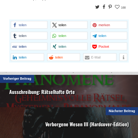
Twitter
Facebook
Pinterest
168
teilen
teilen
merken
teilen
teilen
teilen
teilen
teilen
Pocket
teilen
teilen
E-Mail
Vorheriger Beitrag
Ausschreibung: Rätselhafte Orte
Nächster Beitrag
Verborgene Wesen III (Hardcover-Edition)