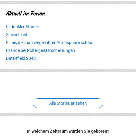
Aktuell im Forum
In dunkler Stunde
Sinnlichkeit
Filme, die man wegen ihrer Atmosphäre schaut
Brände bei Poltergeisterscheinungen
Battlefield 2042
Erlebnispark
Verbotene
Meereswelt
Leidenschaft
Hexenliebe
Two crude ones
Alle Stories ansehen
In welchem Zeitraum wurden Sie geboren?