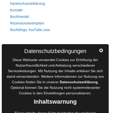
Datenschutzerklärung
Kontakt
Buchhandel
Rezensionsexemplare
Buchblogs, YouTube, usw.
Autorinnen und Autoren
Datenschutzbedingungen
AGB für Medienprojekte
Diese Webseite verwendet Cookies zur Erhöhung der
Online-Artikel
Nutzerfreundlichkeit und Anbietung verschiedener
Serviceleistungen. Mit Nutzung der Inhalte erklären Sie sich
Manuskripte einreichen
damit einverstanden. Weitere Informationen zur Nutzung von
Ausschreibungen
Cookies finden Sie in unserer
Datenschutzerklärung
.
Belegexemplare
Optional können Sie die Nutzung nicht systemrelevanter
Eigenbedarfsexemplare
Cookies in den
Einstellungen
personalisieren.
Inhaltswarnung
Content-Design