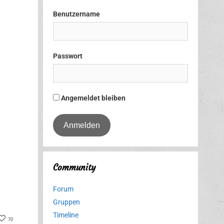
Benutzername
Passwort
Angemeldet bleiben
Community
Forum
Gruppen
Timeline
book
nterest
70