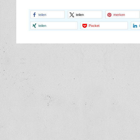
teilen
teilen
merken
teilen
Pocket