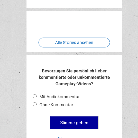
Erlebnispark
Verbotene
Two crude
Meereswelt
Leidenschaft
Hexenliebe
ones
Alle Stories ansehen
Bevorzugen Sie persönlich lieber
kommentierte oder unkommentierte
Gameplay-Videos?
Mit Audiokommentar
Ohne Kommentar