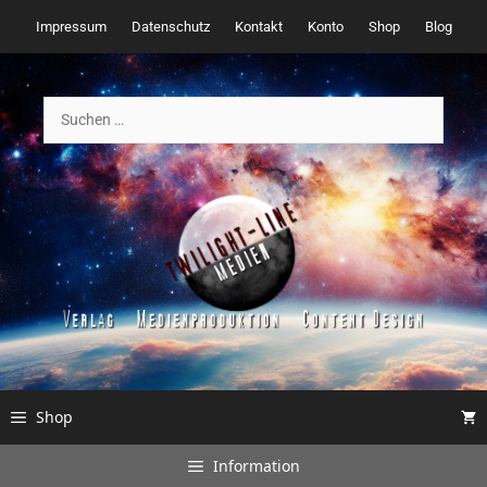
Zum
Impressum
Datenschutz
Kontakt
Konto
Shop
Blog
Inhalt
springen
Suchen
nach:
Shop
Information