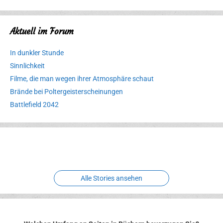
Aktuell im Forum
In dunkler Stunde
Sinnlichkeit
Filme, die man wegen ihrer Atmosphäre schaut
Brände bei Poltergeisterscheinungen
Battlefield 2042
Erlebnispark
Verbotene
Meereswelt
Leidenschaft
Hexenliebe
Two crude ones
Alle Stories ansehen