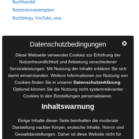
Buchhandel
Rezensionsexemplare
Buchblogs, YouTube, usw.
Autorinnen und Autoren
Datenschutzbedingungen
AGB für Medienprojekte
Diese Webseite verwendet Cookies zur Erhöhung der
Online-Artikel
Nutzerfreundlichkeit und Anbietung verschiedener
Serviceleistungen. Mit Nutzung der Inhalte erklären Sie sich
Manuskripte einreichen
damit einverstanden. Weitere Informationen zur Nutzung von
Ausschreibungen
Cookies finden Sie in unserer
Datenschutzerklärung
.
Belegexemplare
Optional können Sie die Nutzung nicht systemrelevanter
Eigenbedarfsexemplare
Cookies in den
Einstellungen
personalisieren.
Inhaltswarnung
Content-Design
Einige Inhalte dieser Seite beinhalten die moderate
Darstellung nackter Körper, erotische Inhalte, Horror und
Foto- und Bildbearbeitung
Gewaltdarstellungen. Daher ist diese Website nicht für
Fotorestauration