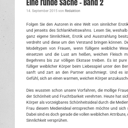
Eine runde Sache – Band 2
14. September 2015
von
Redaktion
Folgen Sie den Autoren in eine Welt von sinnlicher Eroti
und jenseits des Schlankheitswahns. Lesen Sie, weshalb
ganz eigene Sinnlichkeit, Erotik und Ausstrahlung besi
verdreht und diese um den Verstand bringen können. D
Modeltypen von Frauen, wenn fülligere weibliche Wes
einsetzen und die Lust am heißen, weichen Fleisch 
Begehrens bis zur völligen Ekstase treiben. Es ist pure 
fülliger weiblicher Körper beim Liebesspiel unter den 
sanft und zart an den Partner anschmiegt. Und es ist
Gefühl, sich an einen warmen, weichen Körper anzukusche
Dies wussten schon unsere Vorfahren, die mollige Frau
der Schönheit und Fruchtbarkeit verehrten. Heute hat sich
Körper als vorzeigbares Schönheitsideal durch die Medien 
Frau diesem Medienideal entsprechen möchte und sich m
Dabei sind es doch gerade die vollen weiblichen Attribute,
Sinnlichkeit versprühen.