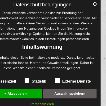
Datenschutzbedingungen
Diese Webseite verwendet Cookies zur Erhöhung der
reundlichkeit und Anbietung verschiedener Serviceleistungen. Mit
ng der Inhalte erklären Sie sich damit einverstanden. Weitere
formationen zur Nutzung von Cookies finden Sie in unserer
 und Autoren
Content-Design
tenschutzerklärung
. Optional können Sie die Nutzung nicht
temrelevanter Cookies in den
Einstellungen
personalisieren.
enprojekte
Foto- und Bildbearbeitung
Inhaltswarnung
Fotorestauration
einreichen
Creative Artwork
Inhalte dieser Seite beinhalten die moderate Darstellung nackter
r, erotische Inhalte, Horror und Gewaltdarstellungen. Daher ist
ngen
Fotobearbeitung
diese Website nicht für sensible Personen geeignet.
re
MPS Fotografie
exemplare
WordPress Support
ssenziell
Statistik
Externe Dienste
✓ Akzeptieren
Auswahl speichern
Personalisieren