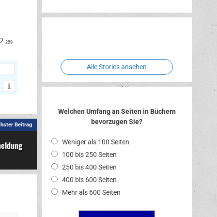
Erlebnispark
Verbotene
Two crude
Meereswelt
Leidenschaft
Hexenliebe
ones
book
nterest
289
Alle Stories ansehen
Welchen Umfang an Seiten in Büchern
bevorzugen Sie?
hster Beitrag
Weniger als 100 Seiten
meldung
100 bis 250 Seiten
250 bis 400 Seiten
400 bis 600 Seiten
Mehr als 600 Seiten