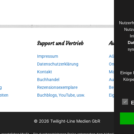
Nutzerf
Nutzu
In
Support und Vertrieb
Autorinnen
Da
sys
Impressum
AGB für Medi
Datenschutzerklärung
Online-Artikel
Kontakt
Manuskripte 
Einige 
Körpe
Buchhandel
Ausschreibu
g
Rezensionsexemplare
Belegexempla
eiten
Buchblogs, YouTube, usw.
Eigenbedarfs
E
© 2026
Twilight-Line Medien GbR