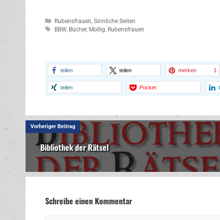
Kategorien
Rubensfrauen
,
Sinnliche Seiten
Schlagwörter
BBW
,
Bücher
,
Mollig
,
Rubensfrauen
teilen
teilen
merken
1
teilen
Pocket
Vorheriger Beitrag
Bibliothek der Rätsel
Schreibe einen Kommentar
Kommentar