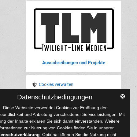
Ausschreibungen und Projekte
Cookies verwalten
Datenschutzbedingungen
YouTube
Tumblr
Pinterest
Instagram
X
RSS-Feed
Diese Webseite verwendet Cookies zur Erhöhung der
reundlichkeit und Anbietung verschiedener Serviceleistungen. Mit
ng der Inhalte erklären Sie sich damit einverstanden. Weitere
formationen zur Nutzung von Cookies finden Sie in unserer
tenschutzerklärung
. Optional können Sie die Nutzung nicht
 und Autoren
Content-Design