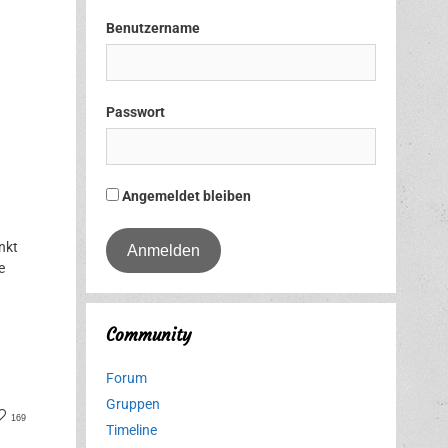
Benutzername
Passwort
Angemeldet bleiben
nkt
e
Community
Forum
Gruppen
er
cebook
169
Timeline