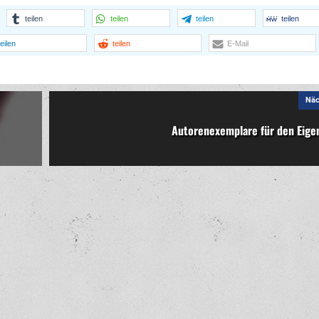
teilen
teilen
teilen
teilen
teilen
teilen
E-Mail
Näc
Autorenexemplare für den Eige