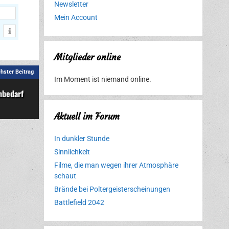
Newsletter
Mein Account
Mitglieder online
hster Beitrag
Im Moment ist niemand online.
nbedarf
Aktuell im Forum
In dunkler Stunde
Sinnlichkeit
Filme, die man wegen ihrer Atmosphäre
schaut
Brände bei Poltergeisterscheinungen
Battlefield 2042
Erlebnispark
Verbotene