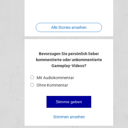
Two crude
Meereswelt
Leidenschaft
Hexenliebe
ones
Alle Stories ansehen
Bevorzugen Sie persönlich lieber
kommentierte oder unkommentierte
Gameplay-Videos?
Mit Audiokommentar
Ohne Kommentar
Stimmen ansehen