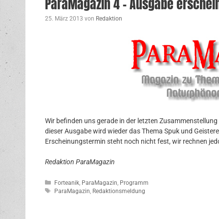
ParaMagazin 4 – Ausgabe erschein
25. März 2013
von
Redaktion
Wir befinden uns gerade in der letzten Zusammenstellung
dieser Ausgabe wird wieder das Thema Spuk und Geistere
Erscheinungstermin steht noch nicht fest, wir rechnen je
Redaktion ParaMagazin
Kategorien
Forteanik
,
ParaMagazin
,
Programm
Schlagwörter
ParaMagazin
,
Redaktionsmeldung