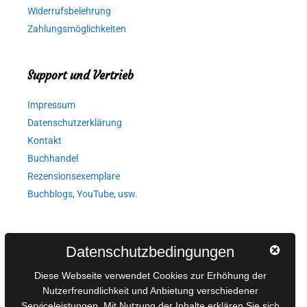
Widerrufsbelehrung
Zahlungsmöglichkeiten
Support und Vertrieb
Impressum
Datenschutzerklärung
Kontakt
Buchhandel
Rezensionsexemplare
Buchblogs, YouTube, usw.
Autorinnen und Autoren
Datenschutzbedingungen
AGB für Medienprojekte
Diese Webseite verwendet Cookies zur Erhöhung der
Online-Artikel
Nutzerfreundlichkeit und Anbietung verschiedener
Serviceleistungen. Mit Nutzung der Inhalte erklären Sie sich
Manuskripte einreichen