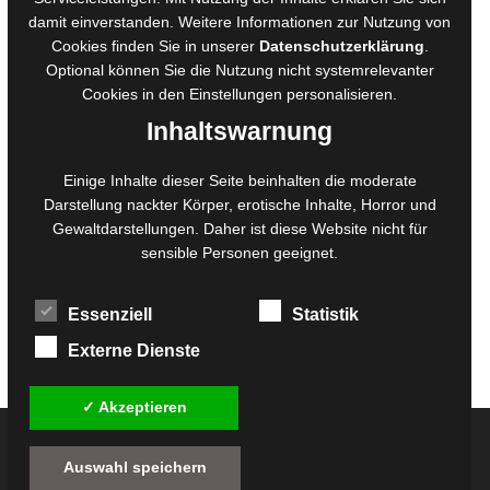
damit einverstanden. Weitere Informationen zur Nutzung von
Ausschreibungen
Cookies finden Sie in unserer
Datenschutzerklärung
.
Belegexemplare
Optional können Sie die Nutzung nicht systemrelevanter
Eigenbedarfsexemplare
Cookies in den
Einstellungen
personalisieren.
Inhaltswarnung
Content-Design
Einige Inhalte dieser Seite beinhalten die moderate
Darstellung nackter Körper, erotische Inhalte, Horror und
Foto- und Bildbearbeitung
Gewaltdarstellungen. Daher ist diese Website nicht für
Fotorestauration
sensible Personen geeignet.
Creative Artwork
Fotobearbeitung
Essenziell
Statistik
MPS Fotografie
WordPress Support
Externe Dienste
✓ Akzeptieren
© 2026
Twilight-Line Medien GbR
Auswahl speichern
Alle Preise inkl. der gesetzlichen MwSt. - Die durchgestrichenen Preise entsprechen