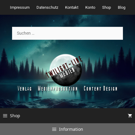
Zum
Impressum
Datenschutz
Kontakt
Konto
Shop
Blog
Inhalt
springen
Suchen
nach:
Shop
Information