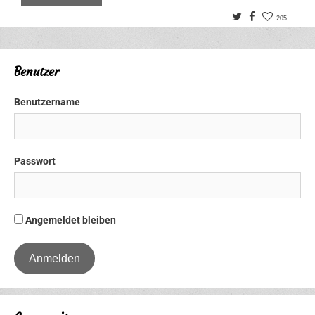
Twitter
Facebook
205
Benutzer
Benutzername
Passwort
Angemeldet bleiben