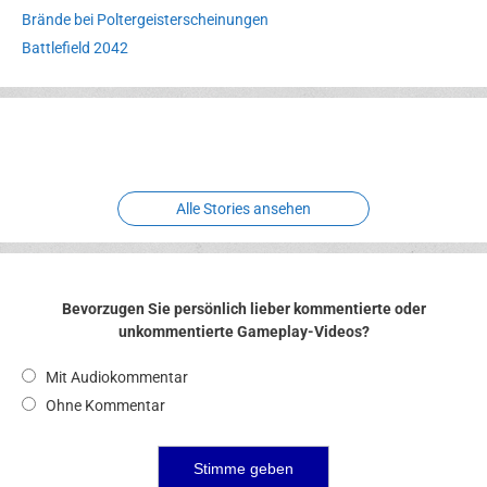
Brände bei Poltergeisterscheinungen
Battlefield 2042
Erlebnispark
Verbotene
Meereswelt
Leidenschaft
Hexenliebe
Two crude ones
Alle Stories ansehen
Bevorzugen Sie persönlich lieber kommentierte oder
unkommentierte Gameplay-Videos?
Mit Audiokommentar
Ohne Kommentar