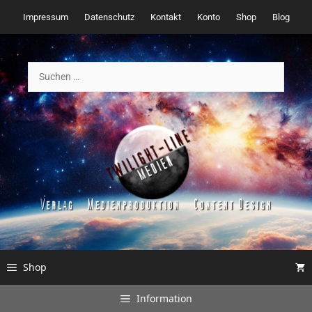
Zum
Impressum
Datenschutz
Kontakt
Konto
Shop
Blog
Inhalt
springen
Suchen
nach:
Shop
Information