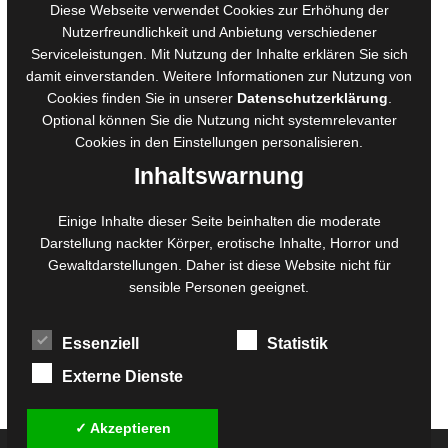
AGB für Medienprojekte
Diese Webseite verwendet Cookies zur Erhöhung der
Online-Artikel
Nutzerfreundlichkeit und Anbietung verschiedener
Serviceleistungen. Mit Nutzung der Inhalte erklären Sie sich
Manuskripte einreichen
damit einverstanden. Weitere Informationen zur Nutzung von
Ausschreibungen
Cookies finden Sie in unserer
Datenschutzerklärung
.
Belegexemplare
Optional können Sie die Nutzung nicht systemrelevanter
Eigenbedarfsexemplare
Cookies in den
Einstellungen
personalisieren.
Inhaltswarnung
Content-Design
Einige Inhalte dieser Seite beinhalten die moderate
Darstellung nackter Körper, erotische Inhalte, Horror und
Foto- und Bildbearbeitung
Gewaltdarstellungen. Daher ist diese Website nicht für
Fotorestauration
sensible Personen geeignet.
Creative Artwork
Fotobearbeitung
Essenziell
Statistik
MPS Fotografie
WordPress Support
Externe Dienste
✓ Akzeptieren