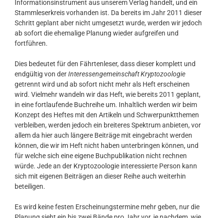
Informationsinstrument aus unserem Verlag handelt, und ein
Stammleserkreis vorhanden ist. Da bereits im Jahr 2011 dieser
Schritt geplant aber nicht umgesetzt wurde, werden wir jedoch
ab sofort die ehemalige Planung wieder aufgreifen und
fortführen.
Dies bedeutet für den Fährtenleser, dass dieser komplett und
endgültig von der
Interessengemeinschaft Kryptozoologie
getrennt wird und ab sofort nicht mehr als Heft erscheinen
wird. Vielmehr wandeln wir das Heft, wie bereits 2011 geplant,
in eine fortlaufende Buchreihe um. Inhaltlich werden wir beim
Konzept des Heftes mit den Artikeln und Schwerpunktthemen
verbleiben, werden jedoch ein breiteres Spektrum anbieten, vor
allem da hier auch längere Beiträge mit eingebracht werden
können, die wir im Heft nicht haben unterbringen können, und
für welche sich eine eigene Buchpublikation nicht rechnen
würde. Jede an der Kryptozoologie interessierte Person kann
sich mit eigenen Beiträgen an dieser Reihe auch weiterhin
beteiligen.
Es wird keine festen Erscheinungstermine mehr geben, nur die
Planung sieht ein bis zwei Bände pro Jahr vor, je nachdem, wie