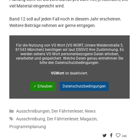
viel Material eingereicht wird.
Band 12 soll auf jeden Fall noch in diesem Jahr erscheinen.
Weitere Beiträge nehmen wir gerne entgegen.
Für die Nutzung von VG Wort (VG WORT, Untere Weidenstraße 5,
81543 München) benötigen wir laut DSGVO Ihre Zustimmung. Es
werden seitens VG Wort personenbezogene Daten erhoben,
verarbeitet und gespeichert. Welche Daten genau entnehmen Sie
bitte den Datenschutzbedingungen.
VGWort
ist deaktiviert.
✓ Erlauben
Datenschutzbedingungen
Kategorien
Ausschreibungen
,
Der Fährtenleser
,
News
Schlagwörter
Ausschreibung
,
Der Fährtenleser
,
Magazin
,
Programmplanung
Twitter
Facebook
246