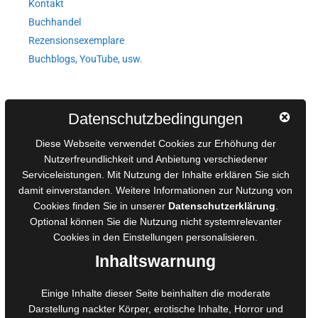
Kontakt
Buchhandel
Rezensionsexemplare
Buchblogs, YouTube, usw.
Autorinnen und Autoren
Datenschutzbedingungen
AGB für Medienprojekte
Diese Webseite verwendet Cookies zur Erhöhung der
Online-Artikel
Nutzerfreundlichkeit und Anbietung verschiedener
Serviceleistungen. Mit Nutzung der Inhalte erklären Sie sich
Manuskripte einreichen
damit einverstanden. Weitere Informationen zur Nutzung von
Ausschreibungen
Cookies finden Sie in unserer
Datenschutzerklärung
.
Belegexemplare
Optional können Sie die Nutzung nicht systemrelevanter
Eigenbedarfsexemplare
Cookies in den
Einstellungen
personalisieren.
Inhaltswarnung
Content-Design
Einige Inhalte dieser Seite beinhalten die moderate
Darstellung nackter Körper, erotische Inhalte, Horror und
Foto- und Bildbearbeitung