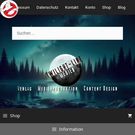
Zum
Impressum
Datenschutz
Kontakt
Konto
Shop
Blog
Inhalt
springen
Suchen
nach:
Shop
Information