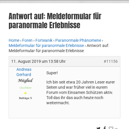
Antwort auf: Meldeformular für
paranormale Erlebnisse
Home
›
Foren
›
Forteanik
›
Paranormale Phänomene
›
Meldeformular für paranormale Erlebnisse
›
Antwort auf:
Meldeformular für paranormale Erlebnisse
11. August 2019 um 13:58 Uhr
#11156
Andreas
Super!
Gerhard
Ich bin seit etwa 20 Jahren Leser eurer
Seiten und war früher viel in eurem
Urschleim
Forum vom Einsamen Schützen aktiv.
★
Toll das ihr das auch heute noch
Beiträge: 9
weitermacht.
Twitter
Facebook