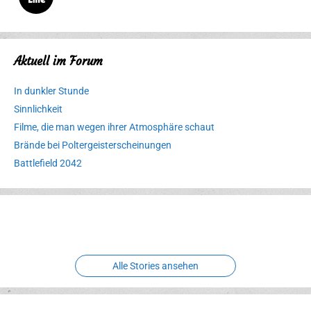
Aktuell im Forum
In dunkler Stunde
Sinnlichkeit
Filme, die man wegen ihrer Atmosphäre schaut
Brände bei Poltergeisterscheinungen
Battlefield 2042
Erlebnispark
Verbotene
Meereswelt
Leidenschaft
Hexenliebe
Two crude ones
Alle Stories ansehen