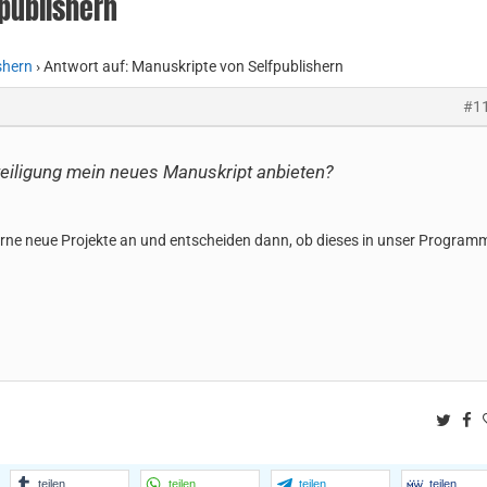
fpublishern
shern
›
Antwort auf: Manuskripte von Selfpublishern
#1
eiligung mein neues Manuskript anbieten?
erne neue Projekte an und entscheiden dann, ob dieses in unser Program
Twitt
F
teilen
teilen
teilen
teilen