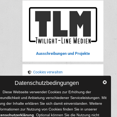
Ausschreibungen und Projekte
Cookies verwalten
Datenschutzbedingungen
YouTube
Tumblr
Pinterest
Instagram
X
RSS-Feed
Diese Webseite verwendet Cookies zur Erhöhung der
reundlichkeit und Anbietung verschiedener Serviceleistungen. Mit
ng der Inhalte erklären Sie sich damit einverstanden. Weitere
formationen zur Nutzung von Cookies finden Sie in unserer
tenschutzerklärung
. Optional können Sie die Nutzung nicht
 und Autoren
Content-Design