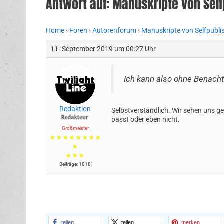
Antwort auf: Manuskripte von Sel
Home
›
Foren
›
Autorenforum
›
Manuskripte von Selfpubli
11. September 2019 um 00:27 Uhr
Ich kann also ohne Benacht
Redaktion
Selbstverständlich. Wir sehen uns g
passt oder eben nicht.
Großmeister
★★★★★★★★
★
★★★
Beiträge: 1818
teilen
teilen
merken