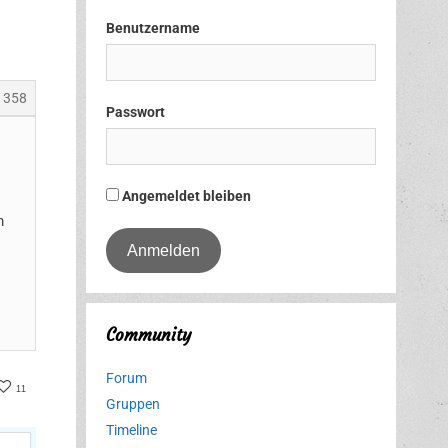
Benutzername
1358
Passwort
Angemeldet bleiben
m
Community
Forum
er
acebook
11
Gruppen
Timeline