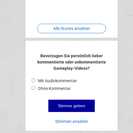
Two crude
Meereswelt
Leidenschaft
Hexenliebe
ones
Alle Stories ansehen
Bevorzugen Sie persönlich lieber
kommentierte oder unkommentierte
Gameplay-Videos?
Mit Audiokommentar
Ohne Kommentar
Stimmen ansehen