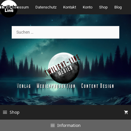
Zum
Impressum
Datenschutz
Kontakt
Konto
Shop
Blog
Inhalt
springen
Suchen
nach:
Shop
Information