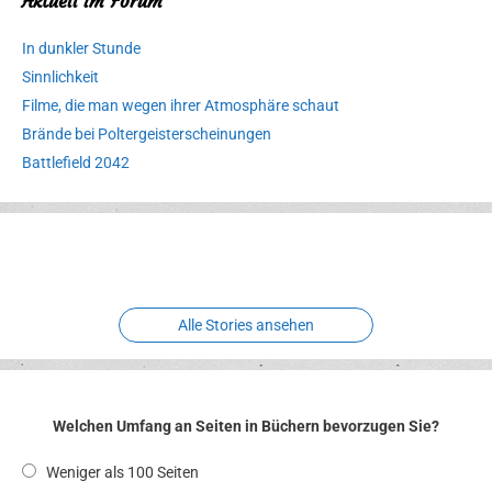
Aktuell im Forum
In dunkler Stunde
Sinnlichkeit
Filme, die man wegen ihrer Atmosphäre schaut
Brände bei Poltergeisterscheinungen
Battlefield 2042
Erlebnispark
Verbotene
Meereswelt
Leidenschaft
Hexenliebe
Two crude ones
Alle Stories ansehen
Welchen Umfang an Seiten in Büchern bevorzugen Sie?
Weniger als 100 Seiten