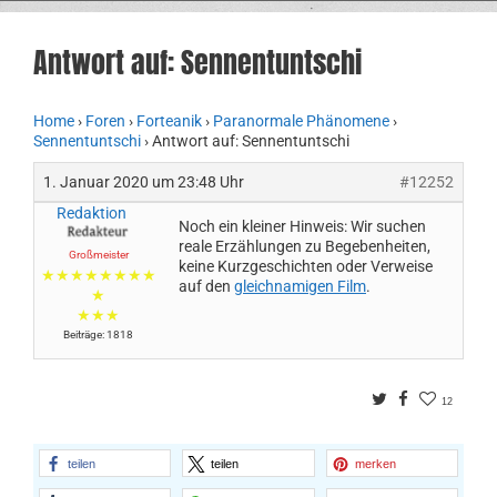
Antwort auf: Sennentuntschi
Home
›
Foren
›
Forteanik
›
Paranormale Phänomene
›
Sennentuntschi
›
Antwort auf: Sennentuntschi
1. Januar 2020 um 23:48 Uhr
#12252
Redaktion
Noch ein kleiner Hinweis: Wir suchen
reale Erzählungen zu Begebenheiten,
Großmeister
keine Kurzgeschichten oder Verweise
★★★★★★★★
auf den
gleichnamigen Film
.
★
★★★
Beiträge: 1818
Twitter
Facebook
12
teilen
teilen
merken