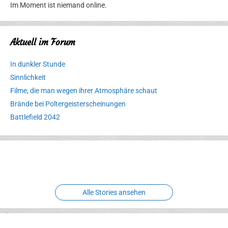
Im Moment ist niemand online.
Aktuell im Forum
In dunkler Stunde
Sinnlichkeit
Filme, die man wegen ihrer Atmosphäre schaut
Brände bei Poltergeisterscheinungen
Battlefield 2042
Erlebnispark
Verbotene
Meereswelt
Leidenschaft
Hexenliebe
Two crude ones
Alle Stories ansehen