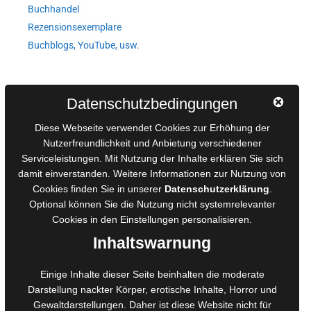
Buchhandel
Rezensionsexemplare
Buchblogs, YouTube, usw.
Autorinnen und Autoren
Datenschutzbedingungen
AGB für Medienprojekte
Diese Webseite verwendet Cookies zur Erhöhung der
Online-Artikel
Nutzerfreundlichkeit und Anbietung verschiedener
Serviceleistungen. Mit Nutzung der Inhalte erklären Sie sich
Manuskripte einreichen
damit einverstanden. Weitere Informationen zur Nutzung von
Ausschreibungen
Cookies finden Sie in unserer
Datenschutzerklärung
.
Belegexemplare
Optional können Sie die Nutzung nicht systemrelevanter
Eigenbedarfsexemplare
Cookies in den
Einstellungen
personalisieren.
Inhaltswarnung
Content-Design
Einige Inhalte dieser Seite beinhalten die moderate
Darstellung nackter Körper, erotische Inhalte, Horror und
Foto- und Bildbearbeitung
Gewaltdarstellungen. Daher ist diese Website nicht für
Fotorestauration