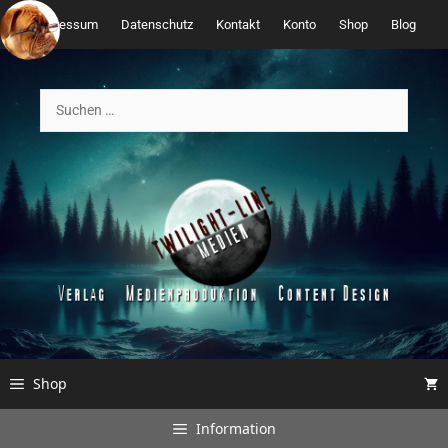
Zum
Impressum
Datenschutz
Kontakt
Konto
Shop
Blog
Inhalt
springen
Suchen
nach:
Shop
Information