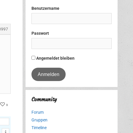
Benutzername
3997
Passwort
Angemeldet bleiben
Community
ter
acebook
9
Forum
Gruppen
Timeline