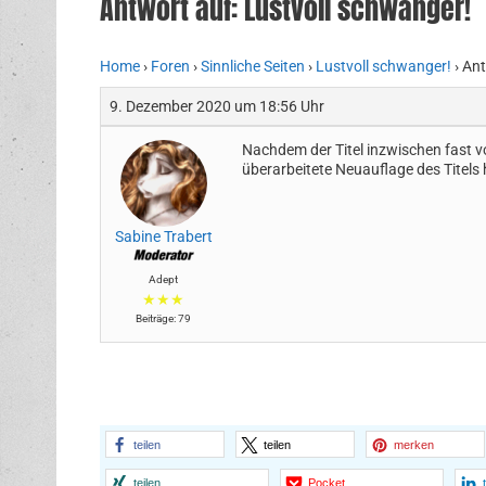
Antwort auf: Lustvoll schwanger!
Home
›
Foren
›
Sinnliche Seiten
›
Lustvoll schwanger!
›
Ant
9. Dezember 2020 um 18:56 Uhr
Nachdem der Titel inzwischen fast vo
überarbeitete Neuauflage des Titels
Sabine Trabert
Adept
★★★
Beiträge: 79
teilen
teilen
merken
teilen
Pocket