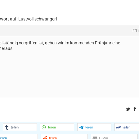
wort auf: Lustvoll schwanger!
#1
llständig vergriffen ist, geben wir im kommenden Frühjahr eine
 heraus.
Twit
F
teilen
teilen
teilen
teilen
teilen
teilen
E-Mail