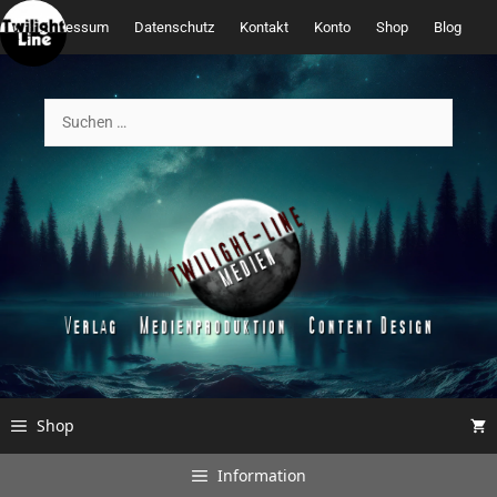
Zum
Impressum
Datenschutz
Kontakt
Konto
Shop
Blog
Inhalt
springen
Suchen
nach:
Shop
Information