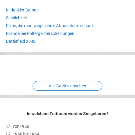
In dunkler Stunde
Sinnlichkeit
Filme, die man wegen ihrer Atmosphäre schaut
Brände bei Poltergeisterscheinungen
Battlefield 2042
Erlebnispark
Verbotene
Meereswelt
Leidenschaft
Hexenliebe
Two crude ones
Alle Stories ansehen
In welchem Zeitraum wurden Sie geboren?
vor 1960
1960 bis 1969