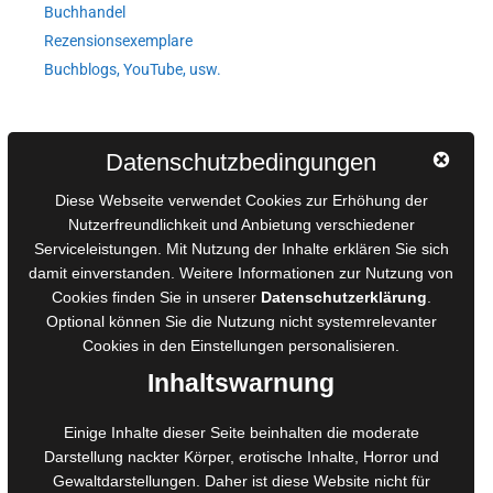
Buchhandel
Rezensionsexemplare
Buchblogs, YouTube, usw.
Autorinnen und Autoren
Datenschutzbedingungen
AGB für Medienprojekte
Diese Webseite verwendet Cookies zur Erhöhung der
Online-Artikel
Nutzerfreundlichkeit und Anbietung verschiedener
Serviceleistungen. Mit Nutzung der Inhalte erklären Sie sich
Manuskripte einreichen
damit einverstanden. Weitere Informationen zur Nutzung von
Ausschreibungen
Cookies finden Sie in unserer
Datenschutzerklärung
.
Belegexemplare
Optional können Sie die Nutzung nicht systemrelevanter
Eigenbedarfsexemplare
Cookies in den
Einstellungen
personalisieren.
Inhaltswarnung
Content-Design
Einige Inhalte dieser Seite beinhalten die moderate
Darstellung nackter Körper, erotische Inhalte, Horror und
Foto- und Bildbearbeitung
Gewaltdarstellungen. Daher ist diese Website nicht für
Fotorestauration