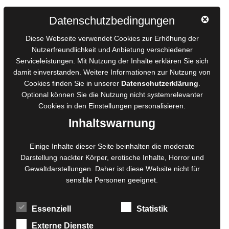
Autorinnen und Autoren
Datenschutzbedingungen
AGB für Medienprojekte
Diese Webseite verwendet Cookies zur Erhöhung der
Online-Artikel
Nutzerfreundlichkeit und Anbietung verschiedener
Serviceleistungen. Mit Nutzung der Inhalte erklären Sie sich
Manuskripte einreichen
damit einverstanden. Weitere Informationen zur Nutzung von
Ausschreibungen
Cookies finden Sie in unserer
Datenschutzerklärung
.
Belegexemplare
Optional können Sie die Nutzung nicht systemrelevanter
Eigenbedarfsexemplare
Cookies in den
Einstellungen
personalisieren.
Inhaltswarnung
Content-Design
Einige Inhalte dieser Seite beinhalten die moderate
Darstellung nackter Körper, erotische Inhalte, Horror und
Foto- und Bildbearbeitung
Gewaltdarstellungen. Daher ist diese Website nicht für
Fotorestauration
sensible Personen geeignet.
Creative Artwork
Fotobearbeitung
Essenziell
Statistik
MPS Fotografie
WordPress Support
Externe Dienste