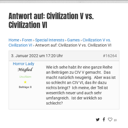
Antwort auf: Civilization V vs.
Civilization VI
Home
›
Foren
›
Special Interests
›
Games
›
Civilization V vs.
Civilization VI
›
Antwort auf: Civilization V vs. Civilization VI
3. Januar 2022 um 17:20 Uhr
#16264
Horror Lady
Wie ich sehe habt ihr eine ganze Reihe
an Beiträgen zu CIV V gemacht. Das
Urschleim
macht natürlich neugierig. Aber was ist
★
so schlecht an CIV VI, das ihr dazu
Beiträge: 8
nichts bringt? Ich meine, der Teil ist
wesentlich neuer und auch sehr
umfangreich. Ist der wirklich so
schlecht?
Twitter
Facebook
10