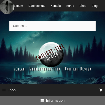
Zum
Impressum
Datenschutz
Kontakt
Konto
Shop
Blog
Inhalt
springen
Suchen
nach:
Shop
Information