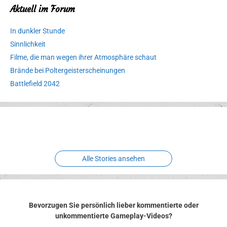
Aktuell im Forum
In dunkler Stunde
Sinnlichkeit
Filme, die man wegen ihrer Atmosphäre schaut
Brände bei Poltergeisterscheinungen
Battlefield 2042
Erlebnispark
Verbotene
Meereswelt
Leidenschaft
Hexenliebe
Two crude ones
Alle Stories ansehen
Bevorzugen Sie persönlich lieber kommentierte oder
unkommentierte Gameplay-Videos?