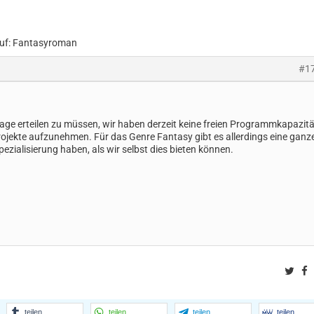
uf: Fantasyroman
#1
Absage erteilen zu müssen, wir haben derzeit keine freien Programmkapazit
Projekte aufzunehmen. Für das Genre Fantasy gibt es allerdings eine ganz
pezialisierung haben, als wir selbst dies bieten können.
Twit
F
teilen
teilen
teilen
teilen