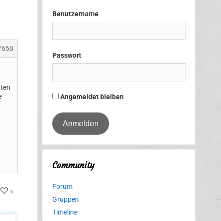
Benutzername
7658
Passwort
äten
e
Angemeldet bleiben
Community
Forum
ter
acebook
5
Gruppen
Timeline