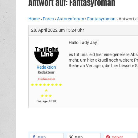
Antwort auf: Fantasyroman
Home
›
Foren
›
Autorenforum
›
Fantasyroman
›
Antwort a
28. April 2022 um 15:24 Uhr
Hallo Lady Jay,
es tut uns leid hier eine generelle 
mehr, um hier aktuell noch weitere 
Reihe an Verlagen, die hier bessere S
Redaktion
Großmeister
★★★★★★★★
★
★★★
Beiträge: 1818
teilen
teilen
merken