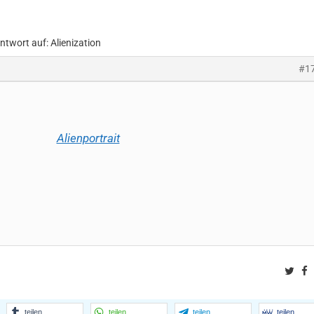
ntwort auf: Alienization
#1
Alienportrait
Twit
F
teilen
teilen
teilen
teilen