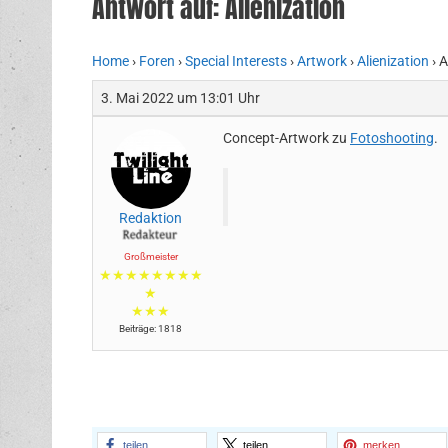
Antwort auf: Alienization
Home
›
Foren
›
Special Interests
›
Artwork
›
Alienization
›
A
3. Mai 2022 um 13:01 Uhr
Concept-Artwork zu
Fotoshooting
.
Redaktion
Großmeister
★★★★★★★★
★
★★★
Beiträge: 1818
teilen
teilen
merken