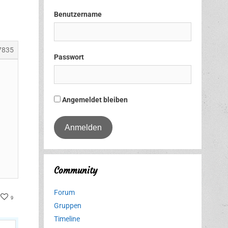
Benutzername
7835
Passwort
Angemeldet bleiben
Community
Forum
ter
acebook
9
Gruppen
Timeline