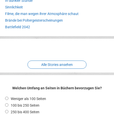
In dunkler Stunde
Sinnlichkeit
Filme, die man wegen ihrer Atmosphäre schaut
Brände bei Poltergeisterscheinungen
Battlefield 2042
Erlebnispark
Verbotene
Meereswelt
Leidenschaft
Hexenliebe
Two crude ones
Alle Stories ansehen
Welchen Umfang an Seiten in Büchern bevorzugen Sie?
Weniger als 100 Seiten
100 bis 250 Seiten
250 bis 400 Seiten