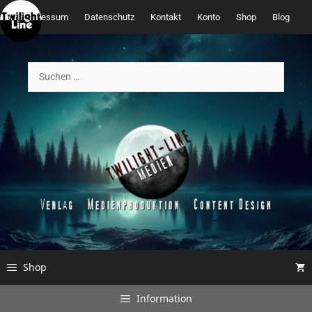
Zum
Impressum
Datenschutz
Kontakt
Konto
Shop
Blog
Inhalt
springen
Suchen
nach:
Shop
Information