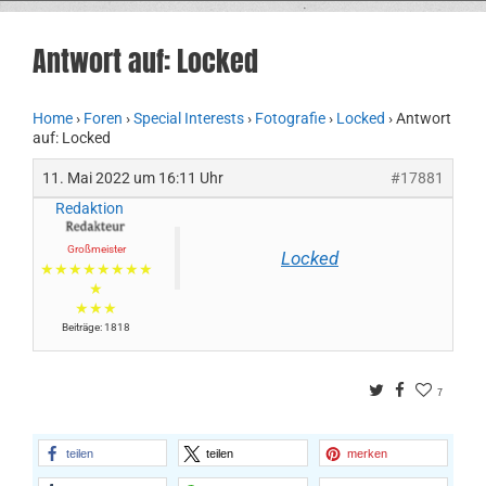
Antwort auf: Locked
Home
›
Foren
›
Special Interests
›
Fotografie
›
Locked
›
Antwort
auf: Locked
11. Mai 2022 um 16:11 Uhr
#17881
Redaktion
Großmeister
Locked
★★★★★★★★
★
★★★
Beiträge: 1818
Twitter
Facebook
7
teilen
teilen
merken