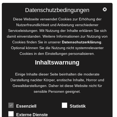
Autorinnen und Autoren
Datenschutzbedingungen
AGB für Medienprojekte
Diese Webseite verwendet Cookies zur Erhöhung der
Online-Artikel
Nutzerfreundlichkeit und Anbietung verschiedener
Serviceleistungen. Mit Nutzung der Inhalte erklären Sie sich
Manuskripte einreichen
damit einverstanden. Weitere Informationen zur Nutzung von
Ausschreibungen
Cookies finden Sie in unserer
Datenschutzerklärung
.
Belegexemplare
Optional können Sie die Nutzung nicht systemrelevanter
Eigenbedarfsexemplare
Cookies in den
Einstellungen
personalisieren.
Inhaltswarnung
Content-Design
Einige Inhalte dieser Seite beinhalten die moderate
Darstellung nackter Körper, erotische Inhalte, Horror und
Foto- und Bildbearbeitung
Gewaltdarstellungen. Daher ist diese Website nicht für
Fotorestauration
sensible Personen geeignet.
Creative Artwork
Fotobearbeitung
Essenziell
Statistik
MPS Fotografie
WordPress Support
Externe Dienste