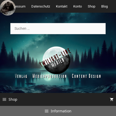
Zum
Impressum
Datenschutz
Kontakt
Konto
Shop
Blog
Inhalt
springen
Suchen
nach:
Shop
Information