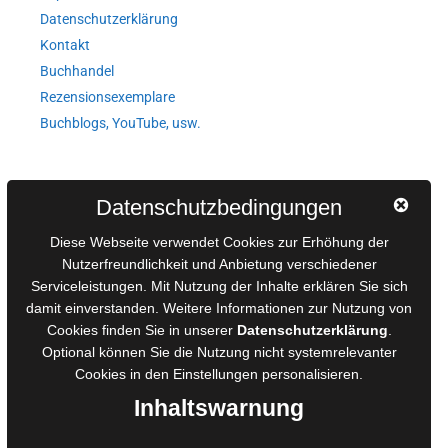
Datenschutzerklärung
Kontakt
Buchhandel
Rezensionsexemplare
Buchblogs, YouTube, usw.
Autorinnen und Autoren
Datenschutzbedingungen
AGB für Medienprojekte
Diese Webseite verwendet Cookies zur Erhöhung der
Online-Artikel
Nutzerfreundlichkeit und Anbietung verschiedener
Serviceleistungen. Mit Nutzung der Inhalte erklären Sie sich
Manuskripte einreichen
damit einverstanden. Weitere Informationen zur Nutzung von
Ausschreibungen
Cookies finden Sie in unserer
Datenschutzerklärung
.
Belegexemplare
Optional können Sie die Nutzung nicht systemrelevanter
Eigenbedarfsexemplare
Cookies in den
Einstellungen
personalisieren.
Inhaltswarnung
Content-Design