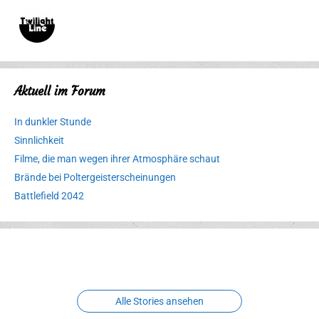
Aktuell im Forum
In dunkler Stunde
Sinnlichkeit
Filme, die man wegen ihrer Atmosphäre schaut
Brände bei Poltergeisterscheinungen
Battlefield 2042
Erlebnispark
Verbotene
Meereswelt
Leidenschaft
Hexenliebe
Two crude ones
Alle Stories ansehen