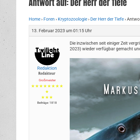
Antwort auf: Der Herr der Tiefe
Home
›
Foren
›
Kryptozoologie
›
Der Herr der Tiefe
›
Antwor
13. Februar 2023 um 01:15 Uhr
Die inzwischen seit einiger Zeit verg
2023) wieder verfügbar gemacht und i
Redaktion
Großmeister
★★★★★★★★
★
★★★
Beiträge: 1818