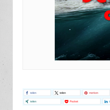
teilen
teilen
merken
teilen
Pocket