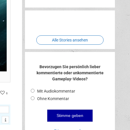
Erlebnispark
Verbotene
Two crude
Meereswelt
Leidenschaft
Hexenliebe
ones
Alle Stories ansehen
Bevorzugen Sie persönlich lieber
kommentierte oder unkommentierte
Gameplay-Videos?
Mit Audiokommentar
ter
acebook
6
Ohne Kommentar