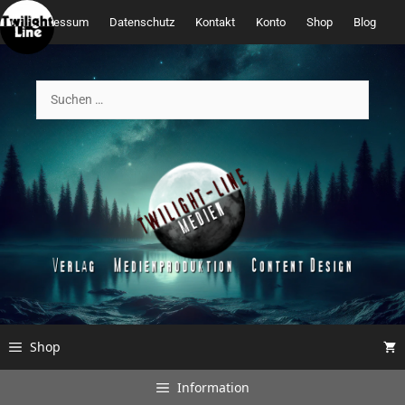
Zum
Impressum
Datenschutz
Kontakt
Konto
Shop
Blog
Inhalt
springen
Suchen
nach:
Shop
Information