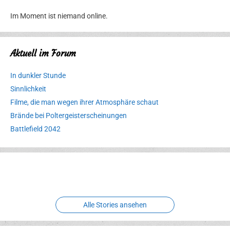
Im Moment ist niemand online.
Aktuell im Forum
In dunkler Stunde
Sinnlichkeit
Filme, die man wegen ihrer Atmosphäre schaut
Brände bei Poltergeisterscheinungen
Battlefield 2042
Erlebnispark
Verbotene
Meereswelt
Leidenschaft
Hexenliebe
Two crude ones
Alle Stories ansehen