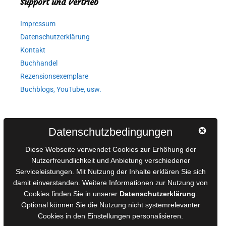
Support und Vertrieb
Impressum
Datenschutzerklärung
Kontakt
Buchhandel
Rezensionsexemplare
Buchblogs, YouTube, usw.
Autorinnen und Autoren
Datenschutzbedingungen
AGB für Medienprojekte
Diese Webseite verwendet Cookies zur Erhöhung der
Online-Artikel
Nutzerfreundlichkeit und Anbietung verschiedener
Serviceleistungen. Mit Nutzung der Inhalte erklären Sie sich
Manuskripte einreichen
damit einverstanden. Weitere Informationen zur Nutzung von
Ausschreibungen
Cookies finden Sie in unserer
Datenschutzerklärung
.
Belegexemplare
Optional können Sie die Nutzung nicht systemrelevanter
Eigenbedarfsexemplare
Cookies in den
Einstellungen
personalisieren.