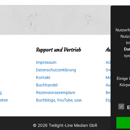
Nutzerf
Nutzu
In
Da
Support und Vertrieb
Autorinnen
sys
Impressum
AGB für Medi
Datenschutzerklärung
Online-Artikel
Kontakt
Manuskripte 
Einige 
Körpe
Buchhandel
Ausschreibu
g
Rezensionsexemplare
Belegexempla
eiten
Buchblogs, YouTube, usw.
Eigenbedarfs
E
© 2026
Twilight-Line Medien GbR