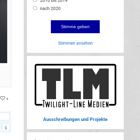
2010 bis 2019
nach 2020
Stimmen ansehen
ter
acebook
8
Ausschreibungen und Projekte