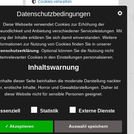
Cookies verwalten
Datenschutzbedingungen
YouTube
Tumblr
Pinterest
Instagram
X
RSS-Feed
Diese Webseite verwendet Cookies zur Erhöhung der
reundlichkeit und Anbietung verschiedener Serviceleistungen. Mit
ng der Inhalte erklären Sie sich damit einverstanden. Weitere
formationen zur Nutzung von Cookies finden Sie in unserer
tenschutzerklärung
. Optional können Sie die Nutzung nicht
 und Autoren
Content-Design
temrelevanter Cookies in den
Einstellungen
personalisieren.
enprojekte
Foto- und Bildbearbeitung
Inhaltswarnung
Fotorestauration
einreichen
Creative Artwork
Inhalte dieser Seite beinhalten die moderate Darstellung nackter
r, erotische Inhalte, Horror und Gewaltdarstellungen. Daher ist
ngen
Fotobearbeitung
diese Website nicht für sensible Personen geeignet.
re
MPS Fotografie
exemplare
WordPress Support
ssenziell
Statistik
Externe Dienste
✓ Akzeptieren
Auswahl speichern