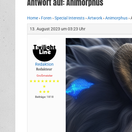
Antwort auf: Animorphus
Home
›
Foren
›
Special Interests
›
Artwork
›
Animorphus
›
13. August 2023 um 03:23 Uhr
Redaktion
Großmeister
★★★★★★★★
★
★★★
Beiträge: 1818