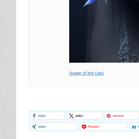
Queen of the Cats
teilen
teilen
merken
teilen
Pocket