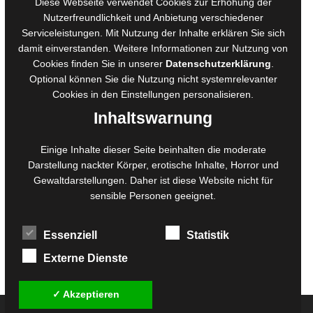
Diese Webseite verwendet Cookies zur Erhöhung der
Online-Artikel
Nutzerfreundlichkeit und Anbietung verschiedener
Serviceleistungen. Mit Nutzung der Inhalte erklären Sie sich
Manuskripte einreichen
damit einverstanden. Weitere Informationen zur Nutzung von
Ausschreibungen
Cookies finden Sie in unserer
Datenschutzerklärung
.
Belegexemplare
Optional können Sie die Nutzung nicht systemrelevanter
Eigenbedarfsexemplare
Cookies in den
Einstellungen
personalisieren.
Inhaltswarnung
Content-Design
Einige Inhalte dieser Seite beinhalten die moderate
Darstellung nackter Körper, erotische Inhalte, Horror und
Foto- und Bildbearbeitung
Gewaltdarstellungen. Daher ist diese Website nicht für
Fotorestauration
sensible Personen geeignet.
Creative Artwork
Fotobearbeitung
Essenziell
Statistik
MPS Fotografie
WordPress Support
Externe Dienste
✓ Akzeptieren