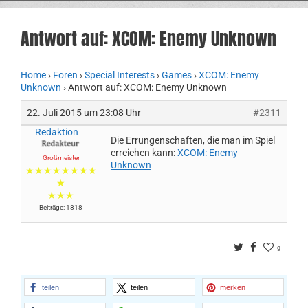
Antwort auf: XCOM: Enemy Unknown
Home
›
Foren
›
Special Interests
›
Games
›
XCOM: Enemy
Unknown
›
Antwort auf: XCOM: Enemy Unknown
22. Juli 2015 um 23:08 Uhr
#2311
Redaktion
Die Errungenschaften, die man im Spiel
erreichen kann:
XCOM: Enemy
Großmeister
Unknown
★★★★★★★★
★
★★★
Beiträge: 1818
Twitter
Facebook
9
teilen
teilen
merken