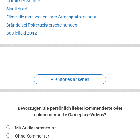
In dunkler Stunde
Sinnlichkeit
Filme, die man wegen ihrer Atmosphäre schaut
Brände bei Poltergeisterscheinungen
Battlefield 2042
Erlebnispark
Verbotene
Meereswelt
Leidenschaft
Hexenliebe
Two crude ones
Alle Stories ansehen
Bevorzugen Sie persönlich lieber kommentierte oder
unkommentierte Gameplay-Videos?
Mit Audiokommentar
Ohne Kommentar