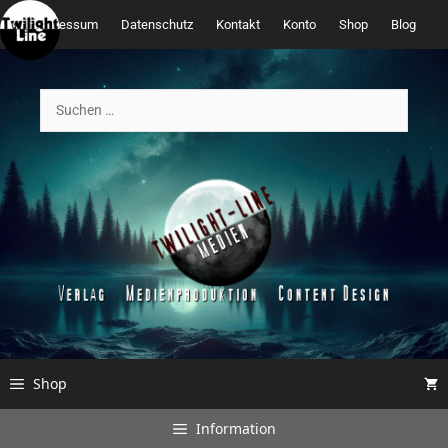
Zum
Impressum
Datenschutz
Kontakt
Konto
Shop
Blog
Inhalt
springen
Suchen
nach:
Shop
Information