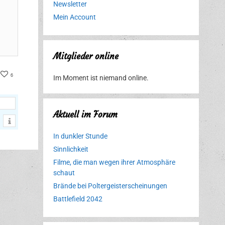
Newsletter
Mein Account
Mitglieder online
ter
acebook
6
Im Moment ist niemand online.
Aktuell im Forum
In dunkler Stunde
Sinnlichkeit
Filme, die man wegen ihrer Atmosphäre
schaut
Brände bei Poltergeisterscheinungen
Battlefield 2042
Erlebnispark
Verbotene