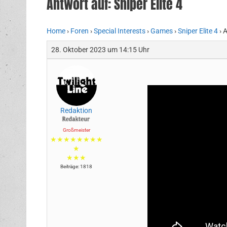
Antwort auf: Sniper Elite 4
Home
›
Foren
›
Special Interests
›
Games
›
Sniper Elite 4
›
A
28. Oktober 2023 um 14:15 Uhr
Redaktion
Großmeister
★★★★★★★★
★
★★★
Beiträge: 1818