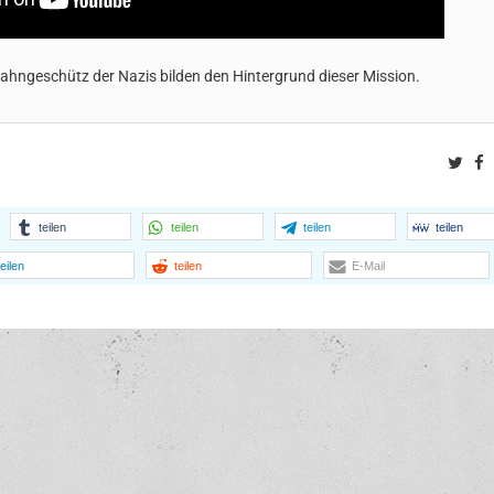
bahngeschütz der Nazis bilden den Hintergrund dieser Mission.
Twit
F
teilen
teilen
teilen
teilen
teilen
teilen
E-Mail