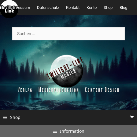
Zum
Impressum
Datenschutz
Kontakt
Konto
Shop
Blog
Inhalt
springen
Suchen
nach:
Shop
Information