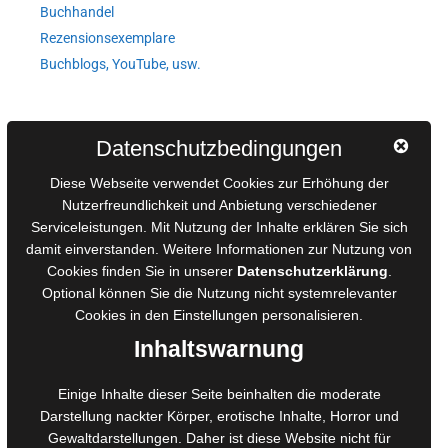
Buchhandel
Rezensionsexemplare
Buchblogs, YouTube, usw.
Autorinnen und Autoren
Datenschutzbedingungen
AGB für Medienprojekte
Diese Webseite verwendet Cookies zur Erhöhung der
Online-Artikel
Nutzerfreundlichkeit und Anbietung verschiedener
Serviceleistungen. Mit Nutzung der Inhalte erklären Sie sich
Manuskripte einreichen
damit einverstanden. Weitere Informationen zur Nutzung von
Ausschreibungen
Cookies finden Sie in unserer
Datenschutzerklärung
.
Belegexemplare
Optional können Sie die Nutzung nicht systemrelevanter
Eigenbedarfsexemplare
Cookies in den
Einstellungen
personalisieren.
Inhaltswarnung
Content-Design
Einige Inhalte dieser Seite beinhalten die moderate
Darstellung nackter Körper, erotische Inhalte, Horror und
Foto- und Bildbearbeitung
Gewaltdarstellungen. Daher ist diese Website nicht für
Fotorestauration