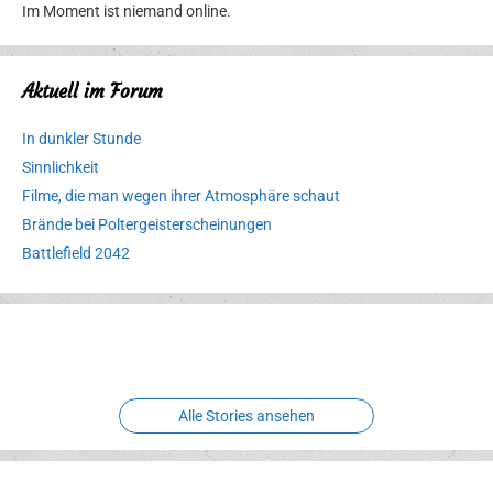
Im Moment ist niemand online.
Aktuell im Forum
In dunkler Stunde
Sinnlichkeit
Filme, die man wegen ihrer Atmosphäre schaut
Brände bei Poltergeisterscheinungen
Battlefield 2042
Erlebnispark
Verbotene
Meereswelt
Leidenschaft
Hexenliebe
Two crude ones
Alle Stories ansehen