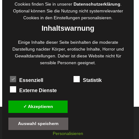
Cookies finden Sie in unserer
Datenschutzerklärung
.
Belegexemplare
Optional können Sie die Nutzung nicht systemrelevanter
Eigenbedarfsexemplare
Cookies in den
Einstellungen
personalisieren.
Inhaltswarnung
Content-Design
Einige Inhalte dieser Seite beinhalten die moderate
Darstellung nackter Körper, erotische Inhalte, Horror und
Foto- und Bildbearbeitung
Gewaltdarstellungen. Daher ist diese Website nicht für
Fotorestauration
sensible Personen geeignet.
Creative Artwork
Fotobearbeitung
Essenziell
Statistik
MPS Fotografie
WordPress Support
Externe Dienste
✓ Akzeptieren
© 2026
Twilight-Line Medien GbR
Auswahl speichern
Alle Preise inkl. der gesetzlichen MwSt. - Die durchgestrichenen Preise entsprechen
Personalisieren
dem bisherigen Preis in diesem Online-Shop.