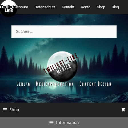
Zum
Impressum
Datenschutz
Kontakt
Konto
Shop
Blog
Inhalt
springen
Suchen
nach:
Shop
Information