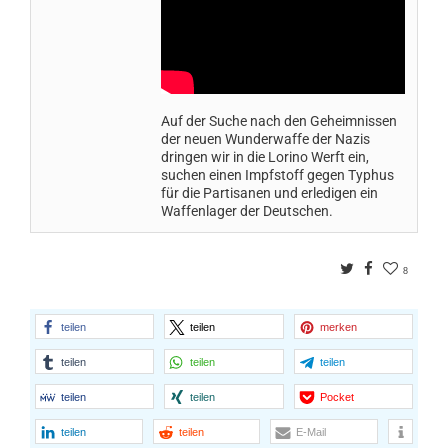
Auf der Suche nach den Geheimnissen
der neuen Wunderwaffe der Nazis
dringen wir in die Lorino Werft ein,
suchen einen Impfstoff gegen Typhus
für die Partisanen und erledigen ein
Waffenlager der Deutschen.
Twitter
Facebook
8
teilen
teilen
merken
teilen
teilen
teilen
teilen
teilen
Pocket
teilen
teilen
E-Mail