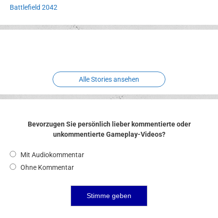
Battlefield 2042
Erlebnispark
Verbotene
Meereswelt
Leidenschaft
Hexenliebe
Two crude ones
Alle Stories ansehen
Bevorzugen Sie persönlich lieber kommentierte oder
unkommentierte Gameplay-Videos?
Mit Audiokommentar
Ohne Kommentar