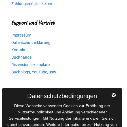
Zahlungsmöglichkeiten
Support und Vertrieb
Impressum
Datenschutzerklärung
Kontakt
Buchhandel
Rezensionsexemplare
Buchblogs, YouTube, usw.
Autorinnen und Autoren
Datenschutzbedingungen
AGB für Medienprojekte
Diese Webseite verwendet Cookies zur Erhöhung der
Online-Artikel
Nutzerfreundlichkeit und Anbietung verschiedener
Serviceleistungen. Mit Nutzung der Inhalte erklären Sie sich
Manuskripte einreichen
damit einverstanden. Weitere Informationen zur Nutzung von
Ausschreibungen