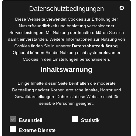
Autorinnen und Autoren
Datenschutzbedingungen
AGB für Medienprojekte
Diese Webseite verwendet Cookies zur Erhöhung der
Online-Artikel
Nutzerfreundlichkeit und Anbietung verschiedener
Serviceleistungen. Mit Nutzung der Inhalte erklären Sie sich
Manuskripte einreichen
damit einverstanden. Weitere Informationen zur Nutzung von
Ausschreibungen
Cookies finden Sie in unserer
Datenschutzerklärung
.
Belegexemplare
Optional können Sie die Nutzung nicht systemrelevanter
Eigenbedarfsexemplare
Cookies in den
Einstellungen
personalisieren.
Inhaltswarnung
Content-Design
Einige Inhalte dieser Seite beinhalten die moderate
Darstellung nackter Körper, erotische Inhalte, Horror und
Foto- und Bildbearbeitung
Gewaltdarstellungen. Daher ist diese Website nicht für
Fotorestauration
sensible Personen geeignet.
Creative Artwork
Fotobearbeitung
Essenziell
Statistik
MPS Fotografie
WordPress Support
Externe Dienste