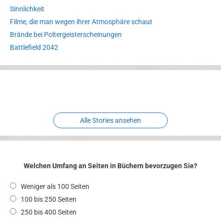
Sinnlichkeit
Filme, die man wegen ihrer Atmosphäre schaut
Brände bei Poltergeisterscheinungen
Battlefield 2042
Erlebnispark
Verbotene
Meereswelt
Leidenschaft
Hexenliebe
Two crude ones
Alle Stories ansehen
Welchen Umfang an Seiten in Büchern bevorzugen Sie?
Weniger als 100 Seiten
100 bis 250 Seiten
250 bis 400 Seiten