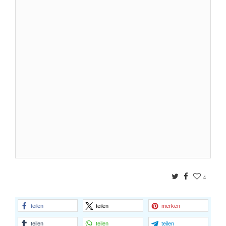
Twitter
Facebook
4
teilen
teilen
merken
teilen
teilen
teilen