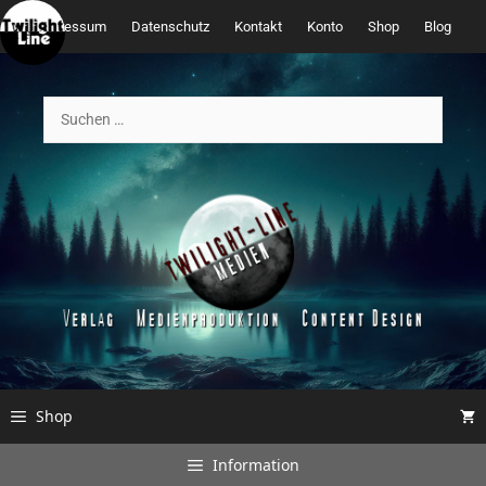
Zum
Impressum
Datenschutz
Kontakt
Konto
Shop
Blog
Inhalt
springen
Suchen
nach:
Shop
Information