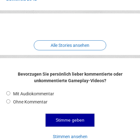
Erlebnispark
Verbotene
Meereswelt
Leidenschaft
Hexenliebe
Two crude ones
Alle Stories ansehen
Bevorzugen Sie persönlich lieber kommentierte oder
unkommentierte Gameplay-Videos?
Mit Audiokommentar
Ohne Kommentar
Stimmen ansehen