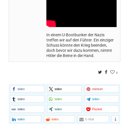
In einem U-Bootbunker der Nazis
treffen wir auf den Führer. Ein einziger
Schuss könnte den Krieg beenden,
doch bevor wir dazu kommen, nimmt
Hitler die Beine in die Hand.
Twitter
Facebook
4
teilen
teilen
merken
teilen
teilen
teilen
teilen
teilen
Pocket
teilen
teilen
E-Mail