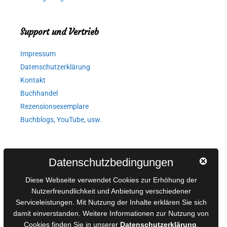
Support und Vertrieb
Impressum
Datenschutzerklärung
Kontakt
Buchhandel
Rezensionsexemplare
Buchblogs, YouTube, usw.
Autorinnen und Autoren
Datenschutzbedingungen
AGB für Medienprojekte
Diese Webseite verwendet Cookies zur Erhöhung der
Online-Artikel
Nutzerfreundlichkeit und Anbietung verschiedener
Serviceleistungen. Mit Nutzung der Inhalte erklären Sie sich
Manuskripte einreichen
damit einverstanden. Weitere Informationen zur Nutzung von
Ausschreibungen
Cookies finden Sie in unserer
Datenschutzerklärung
.