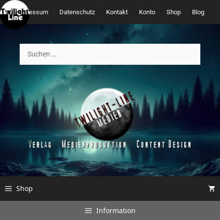
Zum
Impressum
Datenschutz
Kontakt
Konto
Shop
Blog
Inhalt
springen
Suchen
nach:
Shop
Information