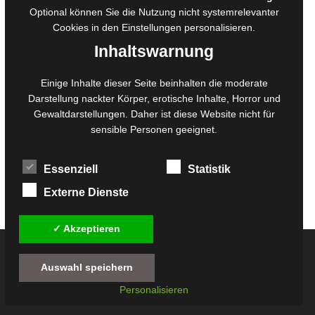
Belegexemplare
Optional können Sie die Nutzung nicht systemrelevanter
Eigenbedarfsexemplare
Cookies in den
Einstellungen
personalisieren.
Inhaltswarnung
Content-Design
Einige Inhalte dieser Seite beinhalten die moderate
Darstellung nackter Körper, erotische Inhalte, Horror und
Foto- und Bildbearbeitung
Gewaltdarstellungen. Daher ist diese Website nicht für
Fotorestauration
sensible Personen geeignet.
Creative Artwork
Fotobearbeitung
Essenziell
Statistik
MPS Fotografie
WordPress Support
Externe Dienste
✓ Akzeptieren
© 2026
Twilight-Line Medien GbR
Auswahl speichern
Alle Preise inkl. der gesetzlichen MwSt. - Die durchgestrichenen Preise entsprechen
Personalisieren
dem bisherigen Preis in diesem Online-Shop.