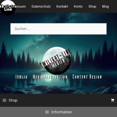
Zum
Impressum
Datenschutz
Kontakt
Konto
Shop
Blog
Inhalt
springen
Suchen
nach:
Shop
Information