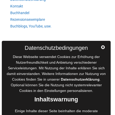
Kontakt
Buchhandel
Rezensionsexemplare
Buchblogs, YouTube, usw.
Autorinnen und Autoren
Datenschutzbedingungen
AGB für Medienprojekte
Diese Webseite verwendet Cookies zur Erhöhung der
Online-Artikel
Nutzerfreundlichkeit und Anbietung verschiedener
Serviceleistungen. Mit Nutzung der Inhalte erklären Sie sich
Manuskripte einreichen
damit einverstanden. Weitere Informationen zur Nutzung von
Ausschreibungen
Cookies finden Sie in unserer
Datenschutzerklärung
.
Belegexemplare
Optional können Sie die Nutzung nicht systemrelevanter
Eigenbedarfsexemplare
Cookies in den
Einstellungen
personalisieren.
Inhaltswarnung
Content-Design
Einige Inhalte dieser Seite beinhalten die moderate