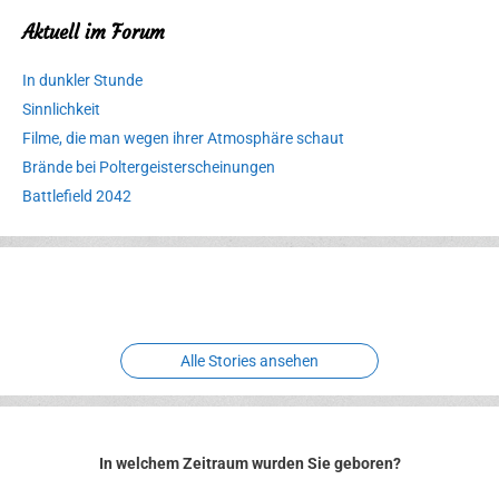
Aktuell im Forum
In dunkler Stunde
Sinnlichkeit
Filme, die man wegen ihrer Atmosphäre schaut
Brände bei Poltergeisterscheinungen
Battlefield 2042
Erlebnispark
Verbotene
Meereswelt
Leidenschaft
Hexenliebe
Two crude ones
Alle Stories ansehen
In welchem Zeitraum wurden Sie geboren?