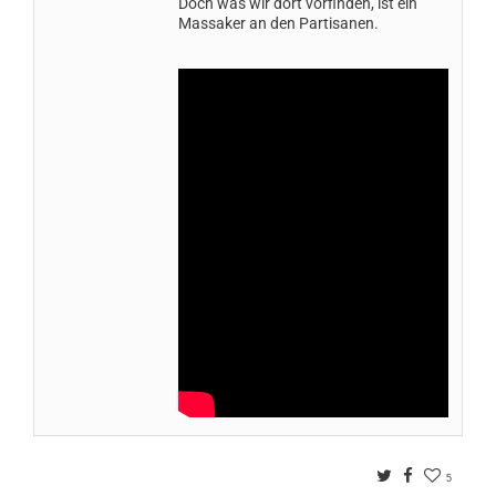
Doch was wir dort vorfinden, ist ein
Massaker an den Partisanen.
Twitter
Facebook
5