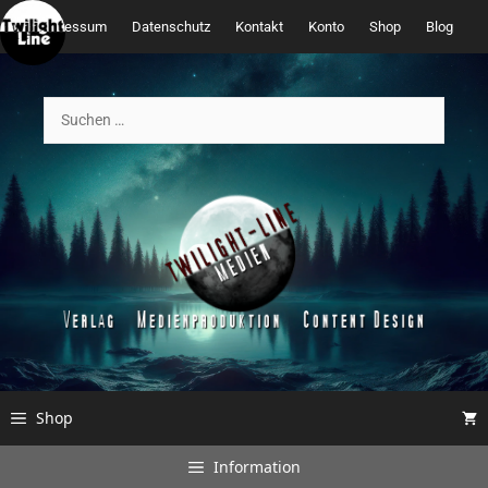
Zum
Impressum
Datenschutz
Kontakt
Konto
Shop
Blog
Inhalt
springen
Suchen
nach:
Shop
Information