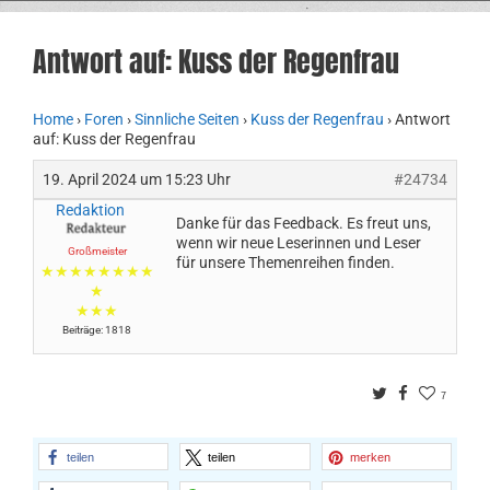
Antwort auf: Kuss der Regenfrau
Home
›
Foren
›
Sinnliche Seiten
›
Kuss der Regenfrau
›
Antwort
auf: Kuss der Regenfrau
19. April 2024 um 15:23 Uhr
#24734
Redaktion
Danke für das Feedback. Es freut uns,
wenn wir neue Leserinnen und Leser
Großmeister
für unsere Themenreihen finden.
★★★★★★★★
★
★★★
Beiträge: 1818
Twitter
Facebook
7
teilen
teilen
merken