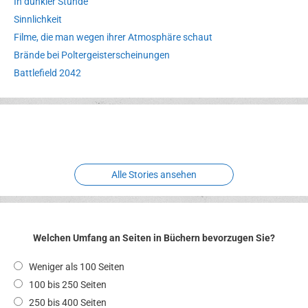
In dunkler Stunde
Sinnlichkeit
Filme, die man wegen ihrer Atmosphäre schaut
Brände bei Poltergeisterscheinungen
Battlefield 2042
Erlebnispark
Verbotene
Meereswelt
Leidenschaft
Hexenliebe
Two crude ones
Alle Stories ansehen
Welchen Umfang an Seiten in Büchern bevorzugen Sie?
Weniger als 100 Seiten
100 bis 250 Seiten
250 bis 400 Seiten