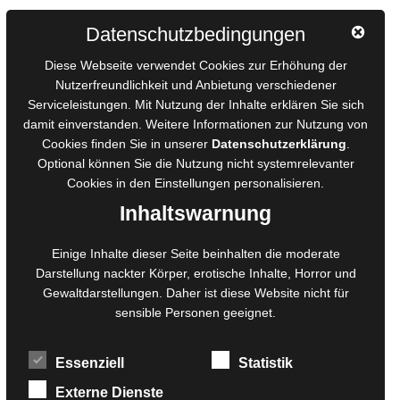
Autorinnen und Autoren
Datenschutzbedingungen
AGB für Medienprojekte
Diese Webseite verwendet Cookies zur Erhöhung der
Online-Artikel
Nutzerfreundlichkeit und Anbietung verschiedener
Serviceleistungen. Mit Nutzung der Inhalte erklären Sie sich
Manuskripte einreichen
damit einverstanden. Weitere Informationen zur Nutzung von
Ausschreibungen
Cookies finden Sie in unserer
Datenschutzerklärung
.
Belegexemplare
Optional können Sie die Nutzung nicht systemrelevanter
Eigenbedarfsexemplare
Cookies in den
Einstellungen
personalisieren.
Inhaltswarnung
Content-Design
Einige Inhalte dieser Seite beinhalten die moderate
Darstellung nackter Körper, erotische Inhalte, Horror und
Foto- und Bildbearbeitung
Gewaltdarstellungen. Daher ist diese Website nicht für
Fotorestauration
sensible Personen geeignet.
Creative Artwork
Fotobearbeitung
Essenziell
Statistik
MPS Fotografie
WordPress Support
Externe Dienste