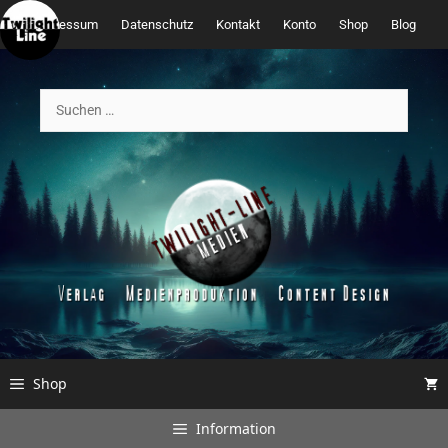
Zum
Impressum
Datenschutz
Kontakt
Konto
Shop
Blog
Inhalt
springen
Suchen
nach:
Shop
Information