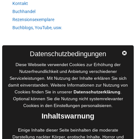
Kontakt
Buchhandel
Rezensionsexemplare
Buchblogs, YouTube, usw.
Autorinnen und Autoren
Datenschutzbedingungen
AGB für Medienprojekte
Diese Webseite verwendet Cookies zur Erhöhung der
Online-Artikel
Nutzerfreundlichkeit und Anbietung verschiedener
Serviceleistungen. Mit Nutzung der Inhalte erklären Sie sich
Manuskripte einreichen
damit einverstanden. Weitere Informationen zur Nutzung von
Ausschreibungen
Cookies finden Sie in unserer
Datenschutzerklärung
.
Belegexemplare
Optional können Sie die Nutzung nicht systemrelevanter
Eigenbedarfsexemplare
Cookies in den
Einstellungen
personalisieren.
Inhaltswarnung
Content-Design
Einige Inhalte dieser Seite beinhalten die moderate
Darstellung nackter Körper, erotische Inhalte, Horror und
Foto- und Bildbearbeitung