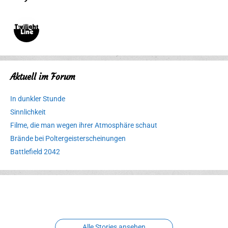
Aktuell im Forum
In dunkler Stunde
Sinnlichkeit
Filme, die man wegen ihrer Atmosphäre schaut
Brände bei Poltergeisterscheinungen
Battlefield 2042
Erlebnispark
Verbotene
Meereswelt
Leidenschaft
Hexenliebe
Two crude ones
Alle Stories ansehen