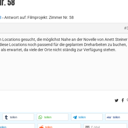
r. 58
8
›
Antwort auf: Filmprojekt: Zimmer Nr. 58
#
n Locations gesucht, die möglichst Nahe an der Novelle von Anett Steiner
 diese Locations noch passend für die geplanten Dreharbeiten zu buchen,
 als erwartet, da viele der Orte nicht ständig zur Verfügung stehen.
Twitt
F
teilen
teilen
teilen
teilen
teilen
teilen
E-Mail