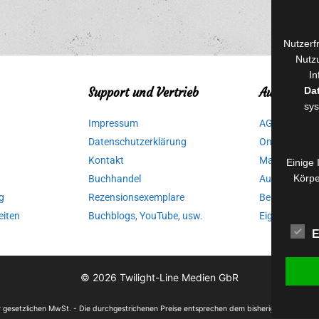
Nutzerf
Nutzu
In
Da
Support und Vertrieb
Autorinnen
sys
Impressum
AGB für Medi
Datenschutzerklärung
Online-Artikel
Kontakt
Manuskripte 
Einige 
Körpe
Buchhandel
Ausschreibu
g
Rezensionsexemplare
Belegexempla
eiten
Buchblogs, YouTube, usw.
Eigenbedarfs
E
© 2026
Twilight-Line Medien GbR
der gesetzlichen MwSt. - Die durchgestrichenen Preise entsprechen dem bisherigen Preis in 