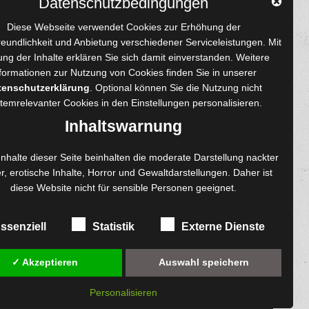
Datenschutzbedingungen
YouTube
Tumblr
Pinterest
Instagram
X
RSS-Feed
Diese Webseite verwendet Cookies zur Erhöhung der
reundlichkeit und Anbietung verschiedener Serviceleistungen. Mit
ng der Inhalte erklären Sie sich damit einverstanden. Weitere
formationen zur Nutzung von Cookies finden Sie in unserer
tenschutzerklärung
. Optional können Sie die Nutzung nicht
 und Autoren
Content-Design
temrelevanter Cookies in den
Einstellungen
personalisieren.
enprojekte
Foto- und Bildbearbeitung
Inhaltswarnung
Fotorestauration
einreichen
Creative Artwork
Inhalte dieser Seite beinhalten die moderate Darstellung nackter
r, erotische Inhalte, Horror und Gewaltdarstellungen. Daher ist
ngen
Fotobearbeitung
diese Website nicht für sensible Personen geeignet.
re
MPS Fotografie
exemplare
WordPress Support
ssenziell
Statistik
Externe Dienste
✓ Akzeptieren
Auswahl speichern
Personalisieren
diesem Online-Shop.