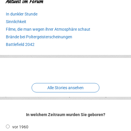
Aktuell im Forum
In dunkler Stunde
Sinnlichkeit
Filme, die man wegen ihrer Atmosphäre schaut
Brände bei Poltergeisterscheinungen
Battlefield 2042
Erlebnispark
Verbotene
Meereswelt
Leidenschaft
Hexenliebe
Two crude ones
Alle Stories ansehen
In welchem Zeitraum wurden Sie geboren?
vor 1960