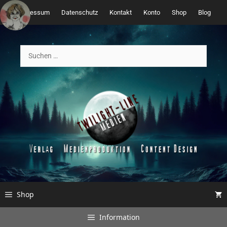
Zum
Impressum
Datenschutz
Kontakt
Konto
Shop
Blog
Inhalt
springen
Suchen
nach:
Shop
Information