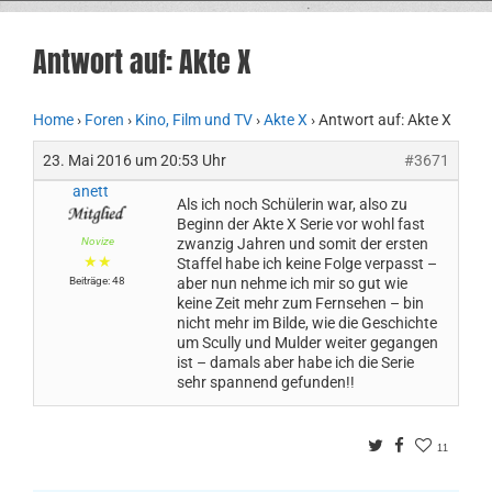
Antwort auf: Akte X
Home
›
Foren
›
Kino, Film und TV
›
Akte X
›
Antwort auf: Akte X
23. Mai 2016 um 20:53 Uhr
#3671
anett
Als ich noch Schülerin war, also zu
Beginn der Akte X Serie vor wohl fast
Novize
zwanzig Jahren und somit der ersten
★★
Staffel habe ich keine Folge verpasst –
Beiträge: 48
aber nun nehme ich mir so gut wie
keine Zeit mehr zum Fernsehen – bin
nicht mehr im Bilde, wie die Geschichte
um Scully und Mulder weiter gegangen
ist – damals aber habe ich die Serie
sehr spannend gefunden!!
Twitter
Facebook
11