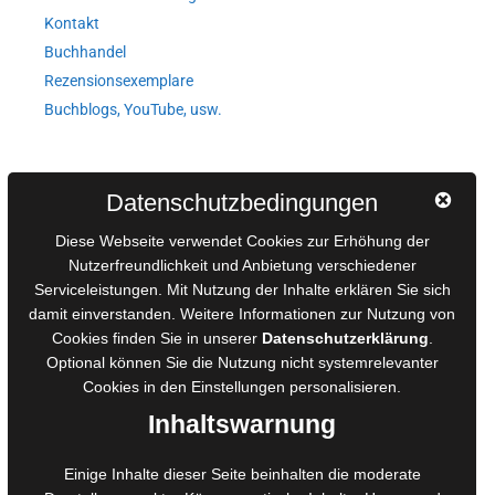
Kontakt
Buchhandel
Rezensionsexemplare
Buchblogs, YouTube, usw.
Autorinnen und Autoren
Datenschutzbedingungen
AGB für Medienprojekte
Diese Webseite verwendet Cookies zur Erhöhung der
Online-Artikel
Nutzerfreundlichkeit und Anbietung verschiedener
Serviceleistungen. Mit Nutzung der Inhalte erklären Sie sich
Manuskripte einreichen
damit einverstanden. Weitere Informationen zur Nutzung von
Ausschreibungen
Cookies finden Sie in unserer
Datenschutzerklärung
.
Belegexemplare
Optional können Sie die Nutzung nicht systemrelevanter
Eigenbedarfsexemplare
Cookies in den
Einstellungen
personalisieren.
Inhaltswarnung
Content-Design
Einige Inhalte dieser Seite beinhalten die moderate