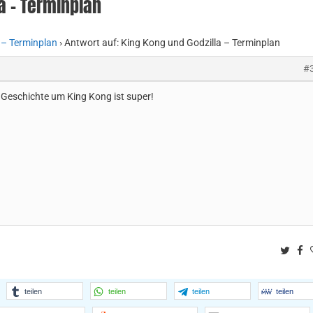
a – Terminplan
 – Terminplan
›
Antwort auf: King Kong und Godzilla – Terminplan
#
ie Geschichte um King Kong ist super!
Twitt
F
teilen
teilen
teilen
teilen