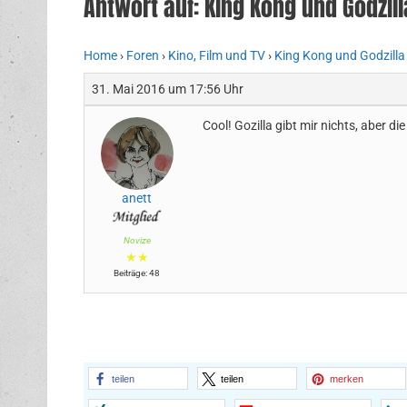
Antwort auf: King Kong und Godzill
Home
›
Foren
›
Kino, Film und TV
›
King Kong und Godzilla
31. Mai 2016 um 17:56 Uhr
Cool! Gozilla gibt mir nichts, aber d
anett
Novize
★★
Beiträge: 48
teilen
teilen
merken