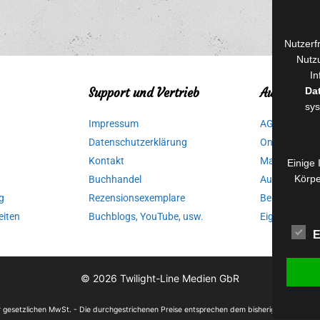
Nutzerf
Nutzu
In
Da
Support und Vertrieb
Autorinnen
sys
Impressum
AGB für Medi
Datenschutzerklärung
Online-Artikel
Kontakt
Manuskripte 
Einige 
Körpe
Buchhandel
Ausschreibu
g
Rezensionsexemplare
Belegexempla
eiten
Buchblogs, YouTube, usw.
Eigenbedarfs
E
© 2026
Twilight-Line Medien GbR
der gesetzlichen MwSt. - Die durchgestrichenen Preise entsprechen dem bisherigen Preis in 