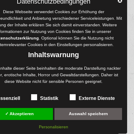
Datenschutzbedingungen
YouTube
Tumblr
Pinterest
Instagram
X
RSS-Feed
Diese Webseite verwendet Cookies zur Erhöhung der
reundlichkeit und Anbietung verschiedener Serviceleistungen. Mit
ng der Inhalte erklären Sie sich damit einverstanden. Weitere
formationen zur Nutzung von Cookies finden Sie in unserer
tenschutzerklärung
. Optional können Sie die Nutzung nicht
 und Autoren
Content-Design
temrelevanter Cookies in den
Einstellungen
personalisieren.
enprojekte
Foto- und Bildbearbeitung
Inhaltswarnung
Fotorestauration
einreichen
Creative Artwork
Inhalte dieser Seite beinhalten die moderate Darstellung nackter
r, erotische Inhalte, Horror und Gewaltdarstellungen. Daher ist
ngen
Fotobearbeitung
diese Website nicht für sensible Personen geeignet.
re
MPS Fotografie
exemplare
WordPress Support
ssenziell
Statistik
Externe Dienste
✓ Akzeptieren
Auswahl speichern
Personalisieren
diesem Online-Shop.