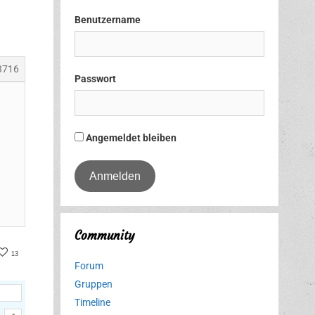
Benutzername
3716
Passwort
Angemeldet bleiben
Community
er
acebook
13
Forum
Gruppen
Timeline