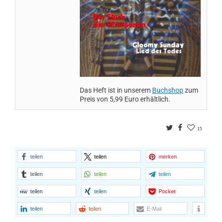
Das Heft ist in unserem
Buchshop
zum
Preis von 5,99 Euro erhältlich.
Twitter
Facebook
15
teilen
teilen
merken
teilen
teilen
teilen
teilen
teilen
Pocket
teilen
teilen
E-Mail