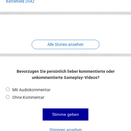
Battlefield 2042
Erlebnispark
Verbotene
Meereswelt
Leidenschaft
Hexenliebe
Two crude ones
Alle Stories ansehen
Bevorzugen Sie persönlich lieber kommentierte oder
unkommentierte Gameplay-Videos?
Mit Audiokommentar
Ohne Kommentar
Stimmen ansehen