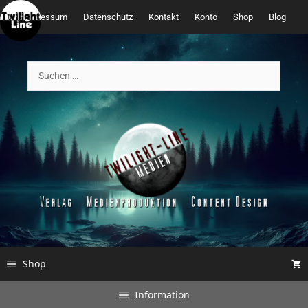
Zum
Impressum
Datenschutz
Kontakt
Konto
Shop
Blog
Inhalt
springen
Suchen
nach:
Shop
Information