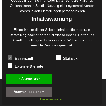
Cookies finden Sie in unserer
Datenschutzerklärung
.
Belegexemplare
Optional können Sie die Nutzung nicht systemrelevanter
Eigenbedarfsexemplare
Cookies in den
Einstellungen
personalisieren.
Inhaltswarnung
Content-Design
Einige Inhalte dieser Seite beinhalten die moderate
Darstellung nackter Körper, erotische Inhalte, Horror und
Foto- und Bildbearbeitung
Gewaltdarstellungen. Daher ist diese Website nicht für
Fotorestauration
sensible Personen geeignet.
Creative Artwork
Fotobearbeitung
Essenziell
Statistik
MPS Fotografie
WordPress Support
Externe Dienste
✓ Akzeptieren
© 2026
Twilight-Line Medien GbR
Auswahl speichern
Alle Preise inkl. der gesetzlichen MwSt. - Die durchgestrichenen Preise entsprechen
Personalisieren
dem bisherigen Preis in diesem Online-Shop.