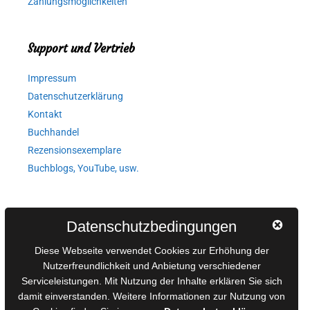
Zahlungsmöglichkeiten
Support und Vertrieb
Impressum
Datenschutzerklärung
Kontakt
Buchhandel
Rezensionsexemplare
Buchblogs, YouTube, usw.
Autorinnen und Autoren
Datenschutzbedingungen
AGB für Medienprojekte
Diese Webseite verwendet Cookies zur Erhöhung der
Online-Artikel
Nutzerfreundlichkeit und Anbietung verschiedener
Serviceleistungen. Mit Nutzung der Inhalte erklären Sie sich
Manuskripte einreichen
damit einverstanden. Weitere Informationen zur Nutzung von
Ausschreibungen