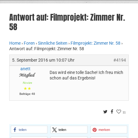
Antwort auf: Filmprojekt: Zimmer Nr.
58
Home
›
Foren
›
Sinnliche Seiten
›
Filmprojekt: Zimmer Nr. 58
›
Antwort auf: Filmprojekt: Zimmer Nr. 58
5. September 2016 um 10:07 Uhr
#4194
anett
Das wird eine tolle Sache! Ich freu mich
schon auf das Ergebnis!
Novize
★★
Beiträge: 48
Twitter
Facebook
11
teilen
teilen
merken