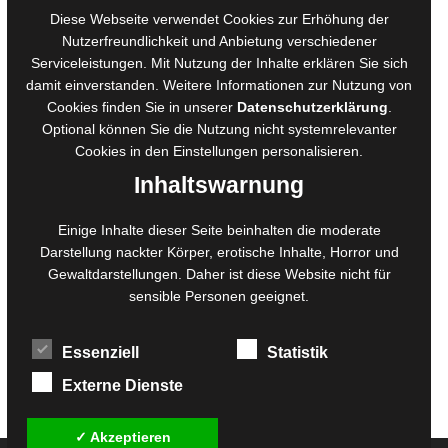
AGB für Medienprojekte
Diese Webseite verwendet Cookies zur Erhöhung der
Online-Artikel
Nutzerfreundlichkeit und Anbietung verschiedener
Serviceleistungen. Mit Nutzung der Inhalte erklären Sie sich
Manuskripte einreichen
damit einverstanden. Weitere Informationen zur Nutzung von
Ausschreibungen
Cookies finden Sie in unserer
Datenschutzerklärung
.
Belegexemplare
Optional können Sie die Nutzung nicht systemrelevanter
Eigenbedarfsexemplare
Cookies in den
Einstellungen
personalisieren.
Inhaltswarnung
Content-Design
Einige Inhalte dieser Seite beinhalten die moderate
Darstellung nackter Körper, erotische Inhalte, Horror und
Foto- und Bildbearbeitung
Gewaltdarstellungen. Daher ist diese Website nicht für
Fotorestauration
sensible Personen geeignet.
Creative Artwork
Fotobearbeitung
Essenziell
Statistik
MPS Fotografie
WordPress Support
Externe Dienste
✓ Akzeptieren