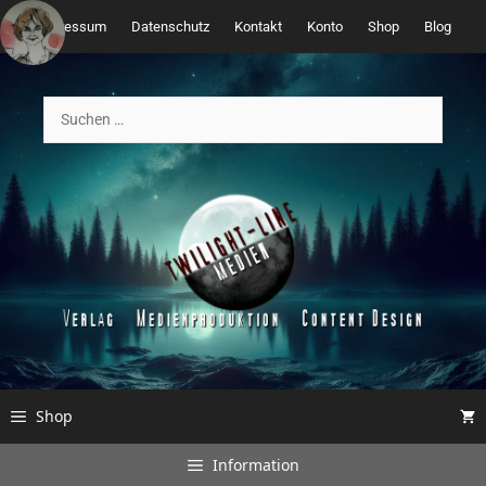
Zum
Impressum
Datenschutz
Kontakt
Konto
Shop
Blog
Inhalt
springen
Suchen
nach:
Shop
Information