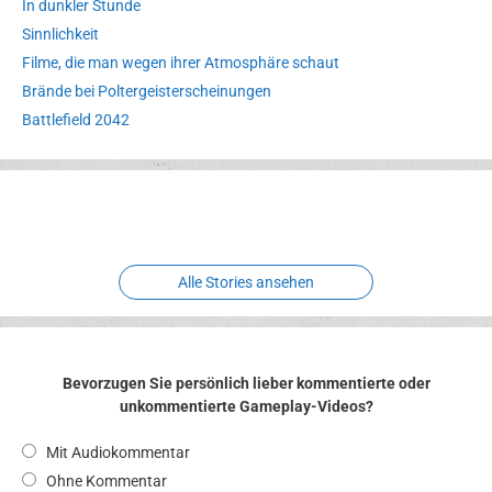
In dunkler Stunde
Sinnlichkeit
Filme, die man wegen ihrer Atmosphäre schaut
Brände bei Poltergeisterscheinungen
Battlefield 2042
Erlebnispark
Verbotene
Meereswelt
Leidenschaft
Hexenliebe
Two crude ones
Alle Stories ansehen
Bevorzugen Sie persönlich lieber kommentierte oder
unkommentierte Gameplay-Videos?
Mit Audiokommentar
Ohne Kommentar