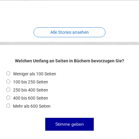
Erlebnispark
Verbotene
Meereswelt
Leidenschaft
Hexenliebe
Two crude ones
Alle Stories ansehen
Welchen Umfang an Seiten in Büchern bevorzugen Sie?
Weniger als 100 Seiten
100 bis 250 Seiten
250 bis 400 Seiten
400 bis 600 Seiten
Mehr als 600 Seiten