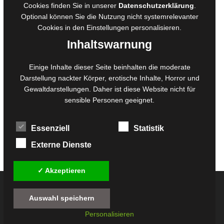
Cookies finden Sie in unserer
Datenschutzerklärung
.
Belegexemplare
Optional können Sie die Nutzung nicht systemrelevanter
Eigenbedarfsexemplare
Cookies in den
Einstellungen
personalisieren.
Inhaltswarnung
Content-Design
Einige Inhalte dieser Seite beinhalten die moderate
Darstellung nackter Körper, erotische Inhalte, Horror und
Foto- und Bildbearbeitung
Gewaltdarstellungen. Daher ist diese Website nicht für
Fotorestauration
sensible Personen geeignet.
Creative Artwork
Fotobearbeitung
Essenziell
Statistik
MPS Fotografie
WordPress Support
Externe Dienste
✓ Akzeptieren
© 2026
Twilight-Line Medien GbR
Auswahl speichern
Alle Preise inkl. der gesetzlichen MwSt. - Die durchgestrichenen Preise entsprechen
Personalisieren
dem bisherigen Preis in diesem Online-Shop.