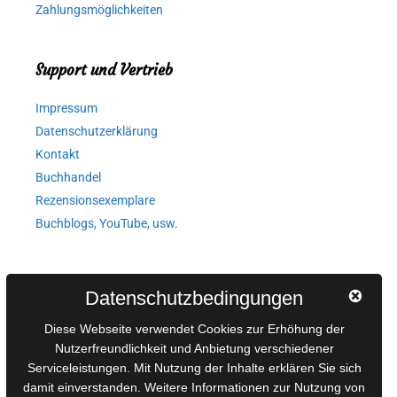
Zahlungsmöglichkeiten
Support und Vertrieb
Impressum
Datenschutzerklärung
Kontakt
Buchhandel
Rezensionsexemplare
Buchblogs, YouTube, usw.
Autorinnen und Autoren
Datenschutzbedingungen
AGB für Medienprojekte
Diese Webseite verwendet Cookies zur Erhöhung der
Online-Artikel
Nutzerfreundlichkeit und Anbietung verschiedener
Serviceleistungen. Mit Nutzung der Inhalte erklären Sie sich
Manuskripte einreichen
damit einverstanden. Weitere Informationen zur Nutzung von
Ausschreibungen