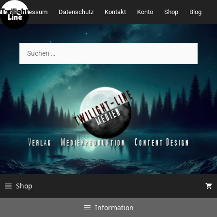
Zum
Impressum
Datenschutz
Kontakt
Konto
Shop
Blog
Inhalt
springen
Suchen
nach:
Shop
Information