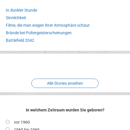
In dunkler Stunde
Sinnlichkeit
Filme, die man wegen ihrer Atmosphäre schaut
Brände bei Poltergeisterscheinungen
Battlefield 2042
Erlebnispark
Verbotene
Meereswelt
Leidenschaft
Hexenliebe
Two crude ones
Alle Stories ansehen
In welchem Zeitraum wurden Sie geboren?
vor 1960
1960 bis 1969