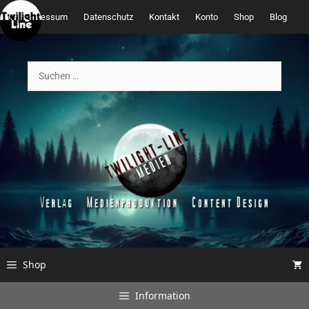
Zum
Impressum
Datenschutz
Kontakt
Konto
Shop
Blog
Inhalt
springen
Suchen
nach:
Shop
Information