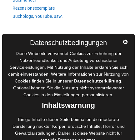
Rezensionsexemplare
Buchblogs, YouTube, usw.
Autorinnen und Autoren
Datenschutzbedingungen
AGB für Medienprojekte
Diese Webseite verwendet Cookies zur Erhöhung der
Online-Artikel
Nutzerfreundlichkeit und Anbietung verschiedener
Manuskripte einreichen
Serviceleistungen. Mit Nutzung der Inhalte erklären Sie sich
damit einverstanden. Weitere Informationen zur Nutzung von
Ausschreibungen
Cookies finden Sie in unserer
Datenschutzerklärung
.
Belegexemplare
Optional können Sie die Nutzung nicht systemrelevanter
Eigenbedarfsexemplare
Cookies in den
Einstellungen
personalisieren.
Inhaltswarnung
Content-Design
Einige Inhalte dieser Seite beinhalten die moderate
Foto- und Bildbearbeitung
Darstellung nackter Körper, erotische Inhalte, Horror und
Gewaltdarstellungen. Daher ist diese Website nicht für
Fotorestauration