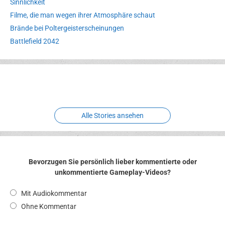
Sinnlichkeit
Filme, die man wegen ihrer Atmosphäre schaut
Brände bei Poltergeisterscheinungen
Battlefield 2042
Erlebnispark
Verbotene
Meereswelt
Leidenschaft
Hexenliebe
Two crude ones
Alle Stories ansehen
Bevorzugen Sie persönlich lieber kommentierte oder
unkommentierte Gameplay-Videos?
Mit Audiokommentar
Ohne Kommentar