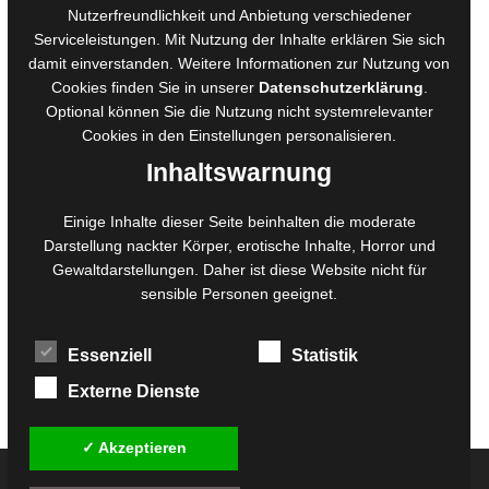
Online-Artikel
Nutzerfreundlichkeit und Anbietung verschiedener
Serviceleistungen. Mit Nutzung der Inhalte erklären Sie sich
Manuskripte einreichen
damit einverstanden. Weitere Informationen zur Nutzung von
Ausschreibungen
Cookies finden Sie in unserer
Datenschutzerklärung
.
Belegexemplare
Optional können Sie die Nutzung nicht systemrelevanter
Eigenbedarfsexemplare
Cookies in den
Einstellungen
personalisieren.
Inhaltswarnung
Content-Design
Einige Inhalte dieser Seite beinhalten die moderate
Darstellung nackter Körper, erotische Inhalte, Horror und
Foto- und Bildbearbeitung
Gewaltdarstellungen. Daher ist diese Website nicht für
Fotorestauration
sensible Personen geeignet.
Creative Artwork
Fotobearbeitung
Essenziell
Statistik
MPS Fotografie
WordPress Support
Externe Dienste
✓ Akzeptieren
© 2026
Twilight-Line Medien GbR