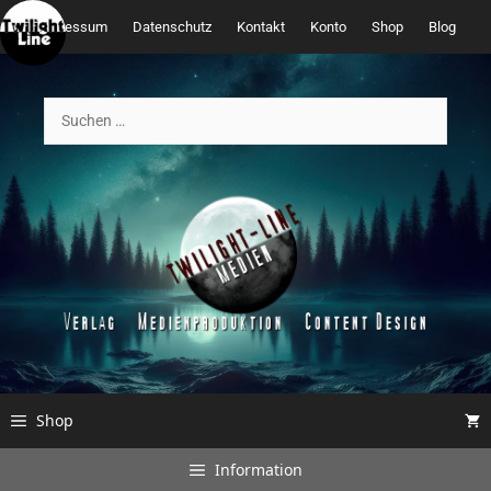
Zum
Impressum
Datenschutz
Kontakt
Konto
Shop
Blog
Inhalt
springen
Suchen
nach:
Shop
Information