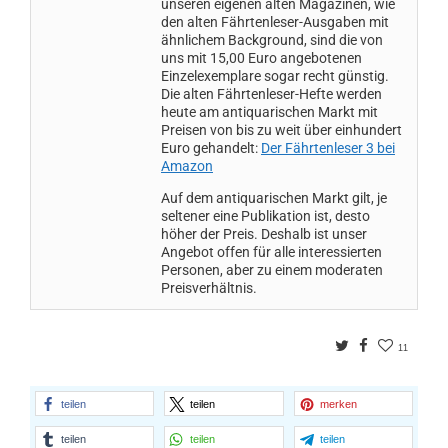
unseren eigenen alten Magazinen, wie
den alten Fährtenleser-Ausgaben mit
ähnlichem Background, sind die von
uns mit 15,00 Euro angebotenen
Einzelexemplare sogar recht günstig.
Die alten Fährtenleser-Hefte werden
heute am antiquarischen Markt mit
Preisen von bis zu weit über einhundert
Euro gehandelt:
Der Fährtenleser 3 bei
Amazon
Auf dem antiquarischen Markt gilt, je
seltener eine Publikation ist, desto
höher der Preis. Deshalb ist unser
Angebot offen für alle interessierten
Personen, aber zu einem moderaten
Preisverhältnis.
Twitter
Facebook
11
teilen
teilen
merken
teilen
teilen
teilen