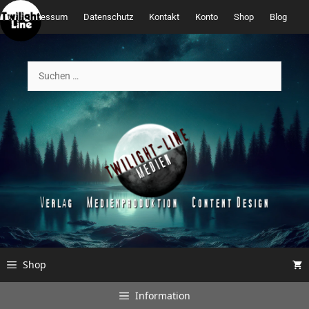
Zum
Impressum
Datenschutz
Kontakt
Konto
Shop
Blog
Inhalt
springen
Suchen
nach:
Shop
Information