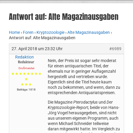
Antwort auf: Alte Magazinausgaben
Home
›
Foren
›
Kryptozoologie
›
Alte Magazinausgaben
›
Antwort auf: Alte Magazinausgaben
27. April 2018 um 23:32 Uhr
#6989
Redaktion
Nein, der Preis ist sogar sehr moderat
für einen antiquarischen Titel, der
Großmeister
ehemals nur in geringer Auflagenzahl
★★★★★★★★
hergestellt und vertrieben wurde.
★
Eigentlich sind die Titel heute kaum
★★★
noch zu bekommen, und wenn, dann zu
Beiträge: 1818
entsprechenden Antiquariatspreisen.
Die Magazine
Pterodactylus
und
Der
Kryptozoologie-Report
, beide von Hans-
Jörg Vogel herausgegeben, sind nicht
aus unserem eigenen Programm, auch
wenn Michael Schneider teilweise
daran mitgewirkt hatte. Im Vergleich zu