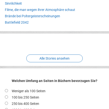
Sinnlichkeit
Filme, die man wegen ihrer Atmosphäre schaut
Brände bei Poltergeisterscheinungen
Battlefield 2042
Erlebnispark
Verbotene
Meereswelt
Leidenschaft
Hexenliebe
Two crude ones
Alle Stories ansehen
Welchen Umfang an Seiten in Büchern bevorzugen Sie?
Weniger als 100 Seiten
100 bis 250 Seiten
250 bis 400 Seiten