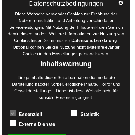
Datenschutzbedingungen
AGB für Medienprojekte
Diese Webseite verwendet Cookies zur Erhöhung der
Online-Artikel
Nutzerfreundlichkeit und Anbietung verschiedener
Serviceleistungen. Mit Nutzung der Inhalte erklären Sie sich
Manuskripte einreichen
damit einverstanden. Weitere Informationen zur Nutzung von
Ausschreibungen
Cookies finden Sie in unserer
Datenschutzerklärung
.
Belegexemplare
Optional können Sie die Nutzung nicht systemrelevanter
Eigenbedarfsexemplare
Cookies in den
Einstellungen
personalisieren.
Inhaltswarnung
Content-Design
Einige Inhalte dieser Seite beinhalten die moderate
Darstellung nackter Körper, erotische Inhalte, Horror und
Foto- und Bildbearbeitung
Gewaltdarstellungen. Daher ist diese Website nicht für
Fotorestauration
sensible Personen geeignet.
Creative Artwork
Fotobearbeitung
Essenziell
Statistik
MPS Fotografie
WordPress Support
Externe Dienste