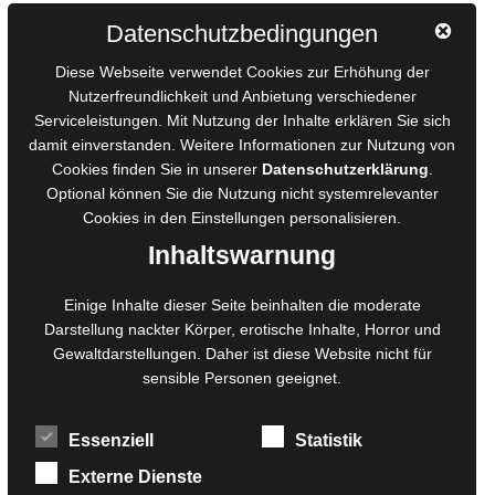
Autorinnen und Autoren
Datenschutzbedingungen
AGB für Medienprojekte
Diese Webseite verwendet Cookies zur Erhöhung der
Online-Artikel
Nutzerfreundlichkeit und Anbietung verschiedener
Serviceleistungen. Mit Nutzung der Inhalte erklären Sie sich
Manuskripte einreichen
damit einverstanden. Weitere Informationen zur Nutzung von
Ausschreibungen
Cookies finden Sie in unserer
Datenschutzerklärung
.
Belegexemplare
Optional können Sie die Nutzung nicht systemrelevanter
Eigenbedarfsexemplare
Cookies in den
Einstellungen
personalisieren.
Inhaltswarnung
Content-Design
Einige Inhalte dieser Seite beinhalten die moderate
Darstellung nackter Körper, erotische Inhalte, Horror und
Foto- und Bildbearbeitung
Gewaltdarstellungen. Daher ist diese Website nicht für
Fotorestauration
sensible Personen geeignet.
Creative Artwork
Fotobearbeitung
Essenziell
Statistik
MPS Fotografie
WordPress Support
Externe Dienste