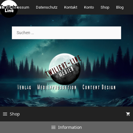
Zum
Impressum
Datenschutz
Kontakt
Konto
Shop
Blog
Inhalt
springen
Suchen
nach:
Shop
Information