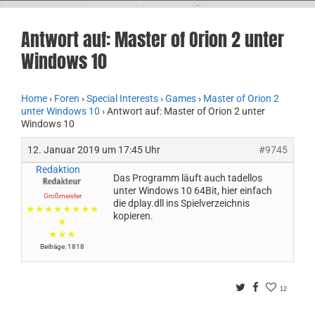
Antwort auf: Master of Orion 2 unter
Windows 10
Home
›
Foren
›
Special Interests
›
Games
›
Master of Orion 2
unter Windows 10
›
Antwort auf: Master of Orion 2 unter
Windows 10
12. Januar 2019 um 17:45 Uhr
#9745
Redaktion
Das Programm läuft auch tadellos
unter Windows 10 64Bit, hier einfach
Großmeister
die dplay.dll ins Spielverzeichnis
★★★★★★★★
kopieren.
★
★★★
Beiträge: 1818
Twitter
Facebook
12