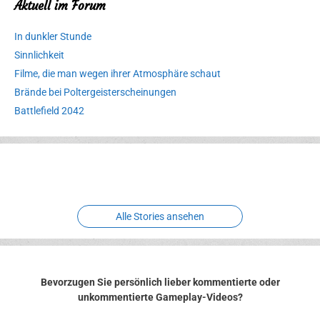
Aktuell im Forum
In dunkler Stunde
Sinnlichkeit
Filme, die man wegen ihrer Atmosphäre schaut
Brände bei Poltergeisterscheinungen
Battlefield 2042
Erlebnispark
Verbotene
Meereswelt
Leidenschaft
Hexenliebe
Two crude ones
Alle Stories ansehen
Bevorzugen Sie persönlich lieber kommentierte oder
unkommentierte Gameplay-Videos?