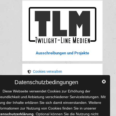
Ausschreibungen und Projekte
Cookies verwalten
Datenschutzbedingungen
YouTube
Tumblr
Pinterest
Instagram
X
RSS-Feed
Diese Webseite verwendet Cookies zur Erhöhung der
reundlichkeit und Anbietung verschiedener Serviceleistungen. Mit
ng der Inhalte erklären Sie sich damit einverstanden. Weitere
formationen zur Nutzung von Cookies finden Sie in unserer
tenschutzerklärung
. Optional können Sie die Nutzung nicht
 und Autoren
Content-Design