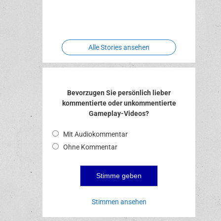
Two crude
Meereswelt
Leidenschaft
Hexenliebe
ones
Alle Stories ansehen
Bevorzugen Sie persönlich lieber
kommentierte oder unkommentierte
Gameplay-Videos?
Mit Audiokommentar
Ohne Kommentar
Stimmen ansehen