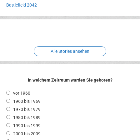
Battlefield 2042
Erlebnispark
Verbotene
Meereswelt
Leidenschaft
Hexenliebe
Two crude ones
Alle Stories ansehen
In welchem Zeitraum wurden Sie geboren?
vor 1960
1960 bis 1969
1970 bis 1979
1980 bis 1989
1990 bis 1999
2000 bis 2009