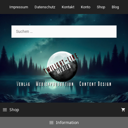
Zum
Impressum
Datenschutz
Kontakt
Konto
Shop
Blog
Inhalt
springen
Suchen
nach:
Shop
Information