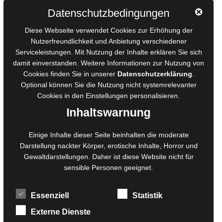
Autorinnen und Autoren
Datenschutzbedingungen
AGB für Medienprojekte
Diese Webseite verwendet Cookies zur Erhöhung der
Online-Artikel
Nutzerfreundlichkeit und Anbietung verschiedener
Serviceleistungen. Mit Nutzung der Inhalte erklären Sie sich
Manuskripte einreichen
damit einverstanden. Weitere Informationen zur Nutzung von
Ausschreibungen
Cookies finden Sie in unserer
Datenschutzerklärung
.
Belegexemplare
Optional können Sie die Nutzung nicht systemrelevanter
Eigenbedarfsexemplare
Cookies in den
Einstellungen
personalisieren.
Inhaltswarnung
Content-Design
Einige Inhalte dieser Seite beinhalten die moderate
Darstellung nackter Körper, erotische Inhalte, Horror und
Foto- und Bildbearbeitung
Gewaltdarstellungen. Daher ist diese Website nicht für
Fotorestauration
sensible Personen geeignet.
Creative Artwork
Fotobearbeitung
Essenziell
Statistik
MPS Fotografie
WordPress Support
Externe Dienste